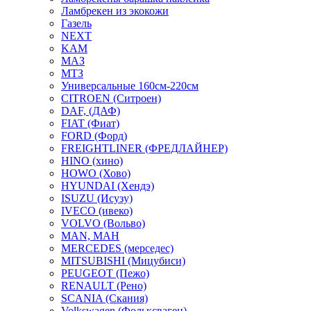
Ламбрекен из экокожи
Газель
NEXT
KAM
МАЗ
МТЗ
Универсальные 160см-220см
CITROEN (Ситроен)
DAF, (ДАФ)
FIAT (Фиат)
FORD (Форд)
FREIGHTLINER (ФРЕДЛАЙНЕР)
HINO (хино)
HOWO (Хово)
HYUNDAI (Хендэ)
ISUZU (Исузу)
IVECO (ивеко)
VOLVO (Вольво)
MAN, МАН
MERCEDES (мерседес)
MITSUBISHI (Мицубиси)
PEUGEOT (Пежо)
RENAULT (Рено)
SCANIA (Скания)
Volkswagen (Фольксваген)