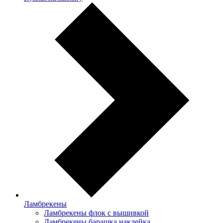
Ламбрекены
Ламбрекены флок с вышивкой
Ламбрекены барашка наклейка