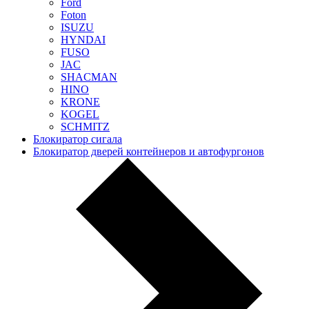
Ford
Foton
ISUZU
HYNDAI
FUSO
JAC
SHACMAN
HINO
KRONE
KOGEL
SCHMITZ
Блокиратор сигала
Блокиратор дверей контейнеров и автофургонов