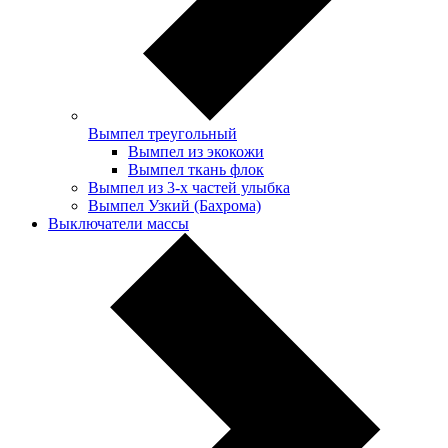
Вымпел треугольный
Вымпел из экокожи
Вымпел ткань флок
Вымпел из 3-х частей улыбка
Вымпел Узкий (Бахрома)
Выключатели массы