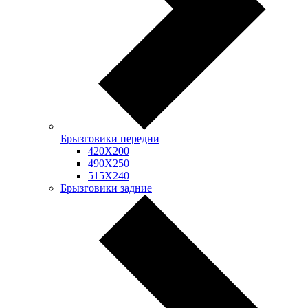
Брызговики передни
420Х200
490Х250
515Х240
Брызговики задние