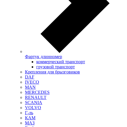
Фартук длинномер
коммерческий транспорт
грузовой транспорт
Крепления для брызговиков
DAF
IVECO
MAN
MERCEDES
RENAULT
SCANIA
VOLVO
Г-ль
КАМ
МАЗ