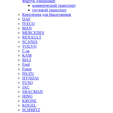
Фартук длинномер
коммерческий транспорт
грузовой транспорт
Крепления для брызговиков
DAF
IVECO
MAN
MERCEDES
RENAULT
SCANIA
VOLVO
Г-ль
КАМ
МАЗ
Ford
Foton
ISUZU
HYNDAI
FUSO
JAC
SHACMAN
HINO
KRONE
KOGEL
SCHMITZ