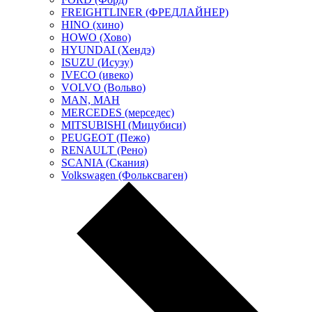
FREIGHTLINER (ФРЕДЛАЙНЕР)
HINO (хино)
HOWO (Хово)
HYUNDAI (Хендэ)
ISUZU (Исузу)
IVECO (ивеко)
VOLVO (Вольво)
MAN, МАН
MERCEDES (мерседес)
MITSUBISHI (Мицубиси)
PEUGEOT (Пежо)
RENAULT (Рено)
SCANIA (Скания)
Volkswagen (Фольксваген)