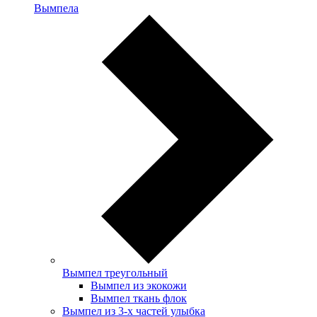
Вымпела
Вымпел треугольный
Вымпел из экокожи
Вымпел ткань флок
Вымпел из 3-х частей улыбка