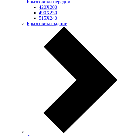
Брызговики передни
420Х200
490Х250
515Х240
Брызговики задние