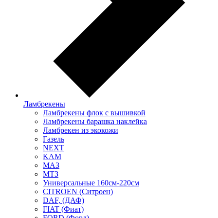
Ламбрекены
Ламбрекены флок с вышивкой
Ламбрекены барашка наклейка
Ламбрекен из экокожи
Газель
NEXT
KAM
МАЗ
МТЗ
Универсальные 160см-220см
CITROEN (Ситроен)
DAF, (ДАФ)
FIAT (Фиат)
FORD (Форд)