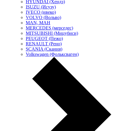
HYUNDAI (Хендэ)
ISUZU (Исузу)
IVECO (ивеко)
VOLVO (Вольво)
MAN, МАН
MERCEDES (мерседес)
MITSUBISHI (Мицубиси)
PEUGEOT (Пежо)
RENAULT (Рено)
SCANIA (Скания)
Volkswagen (Фольксваген)