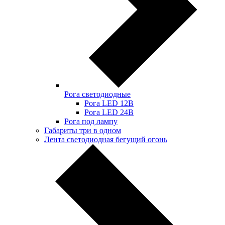
Рога светодиодные
Рога LED 12В
Рога LED 24В
Рога под лампу
Габариты три в одном
Лента светодиодная бегущий огонь