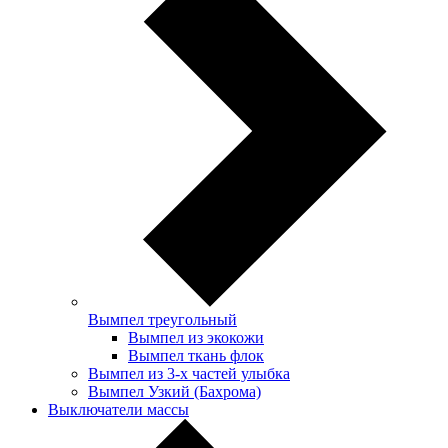
Вымпел треугольный
Вымпел из экокожи
Вымпел ткань флок
Вымпел из 3-х частей улыбка
Вымпел Узкий (Бахрома)
Выключатели массы