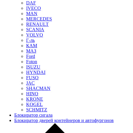
DAF
IVECO
MAN
MERCEDES
RENAULT
SCANIA
VOLVO
Г-ль
КАМ
МАЗ
Ford
Foton
ISUZU
HYNDAI
FUSO
JAC
SHACMAN
HINO
KRONE
KOGEL
SCHMITZ
Блокиратор сигала
Блокиратор дверей контейнеров и автофургонов