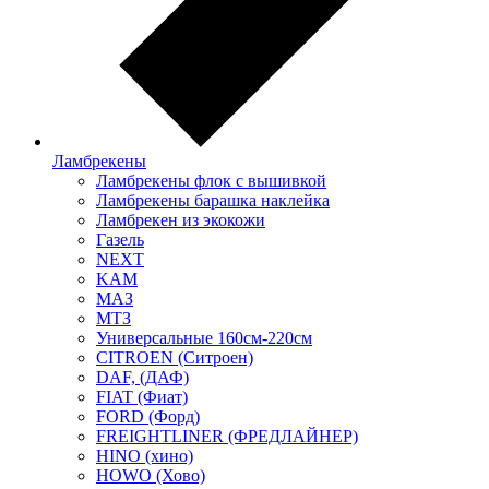
Ламбрекены
Ламбрекены флок с вышивкой
Ламбрекены барашка наклейка
Ламбрекен из экокожи
Газель
NEXT
KAM
МАЗ
МТЗ
Универсальные 160см-220см
CITROEN (Ситроен)
DAF, (ДАФ)
FIAT (Фиат)
FORD (Форд)
FREIGHTLINER (ФРЕДЛАЙНЕР)
HINO (хино)
HOWO (Хово)