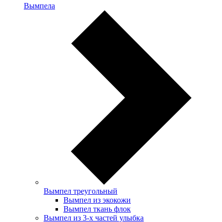
Вымпела
Вымпел треугольный
Вымпел из экокожи
Вымпел ткань флок
Вымпел из 3-х частей улыбка