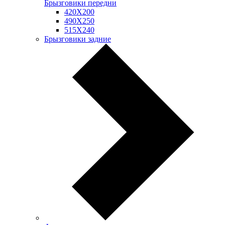
Брызговики передни
420Х200
490Х250
515Х240
Брызговики задние