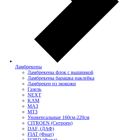
Ламбрекены
Ламбрекены флок с вышивкой
Ламбрекены барашка наклейка
Ламбрекен из экокожи
Газель
NEXT
KAM
МАЗ
МТЗ
Универсальные 160см-220см
CITROEN (Ситроен)
DAF, (ДАФ)
FIAT (Фиат)
FORD (Форд)