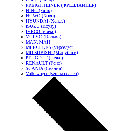
FREIGHTLINER (ФРЕДЛАЙНЕР)
HINO (хино)
HOWO (Хово)
HYUNDAI (Хендэ)
ISUZU (Исузу)
IVECO (ивеко)
VOLVO (Вольво)
MAN, МАН
MERCEDES (мерседес)
MITSUBISHI (Мицубиси)
PEUGEOT (Пежо)
RENAULT (Рено)
SCANIA (Скания)
Volkswagen (Фольксваген)