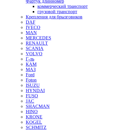
Фартук длинномер
коммерческий транспорт
грузовой транспорт
Крепления для брызговиков
DAF
IVECO
MAN
MERCEDES
RENAULT
SCANIA
VOLVO
Г-ль
КАМ
МАЗ
Ford
Foton
ISUZU
HYNDAI
FUSO
JAC
SHACMAN
HINO
KRONE
KOGEL
SCHMITZ