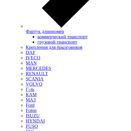
Фартук длинномер
коммерческий транспорт
грузовой транспорт
Крепления для брызговиков
DAF
IVECO
MAN
MERCEDES
RENAULT
SCANIA
VOLVO
Г-ль
КАМ
МАЗ
Ford
Foton
ISUZU
HYNDAI
FUSO