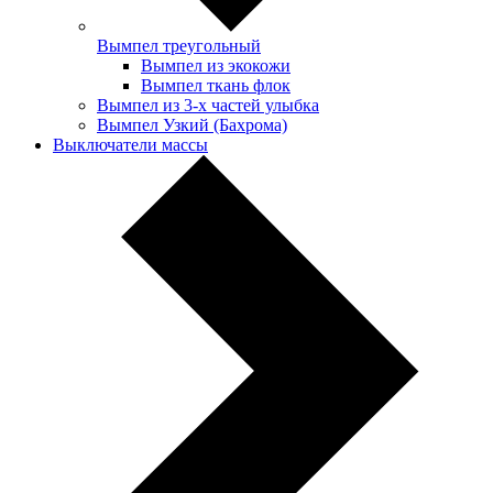
Вымпел треугольный
Вымпел из экокожи
Вымпел ткань флок
Вымпел из 3-х частей улыбка
Вымпел Узкий (Бахрома)
Выключатели массы