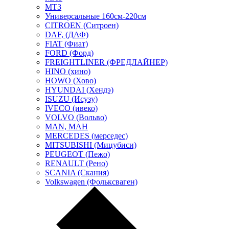
МТЗ
Универсальные 160см-220см
CITROEN (Ситроен)
DAF, (ДАФ)
FIAT (Фиат)
FORD (Форд)
FREIGHTLINER (ФРЕДЛАЙНЕР)
HINO (хино)
HOWO (Хово)
HYUNDAI (Хендэ)
ISUZU (Исузу)
IVECO (ивеко)
VOLVO (Вольво)
MAN, МАН
MERCEDES (мерседес)
MITSUBISHI (Мицубиси)
PEUGEOT (Пежо)
RENAULT (Рено)
SCANIA (Скания)
Volkswagen (Фольксваген)