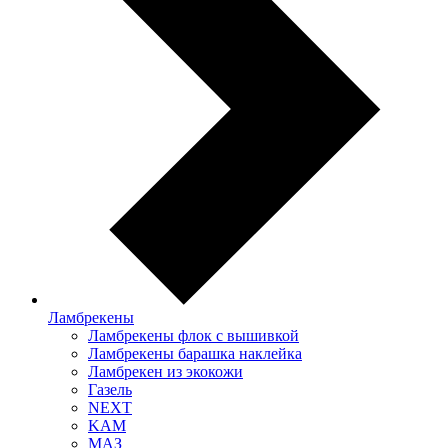
Ламбрекены
Ламбрекены флок с вышивкой
Ламбрекены барашка наклейка
Ламбрекен из экокожи
Газель
NEXT
KAM
МАЗ