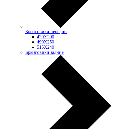
Брызговики передни
420Х200
490Х250
515Х240
Брызговики задние