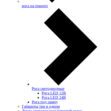
рога на прицеп
Рога светодиодные
Рога LED 12В
Рога LED 24В
Рога под лампу
Габариты три в одном
Лента светодиодная бегущий огонь