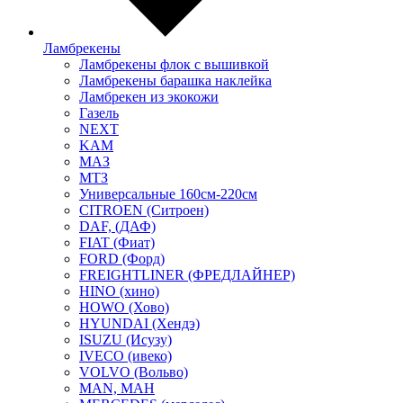
Ламбрекены
Ламбрекены флок с вышивкой
Ламбрекены барашка наклейка
Ламбрекен из экокожи
Газель
NEXT
KAM
МАЗ
МТЗ
Универсальные 160см-220см
CITROEN (Ситроен)
DAF, (ДАФ)
FIAT (Фиат)
FORD (Форд)
FREIGHTLINER (ФРЕДЛАЙНЕР)
HINO (хино)
HOWO (Хово)
HYUNDAI (Хендэ)
ISUZU (Исузу)
IVECO (ивеко)
VOLVO (Вольво)
MAN, МАН