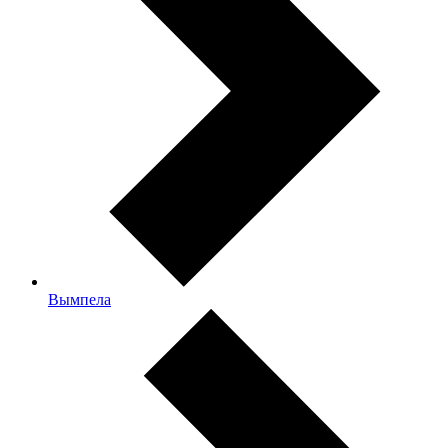
Вымпела