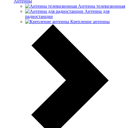
Антенны
Антенна телевизионная
Антенна для
радиостанции
Крепление антенны