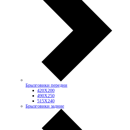
Брызговики передни
420Х200
490Х250
515Х240
Брызговики задние