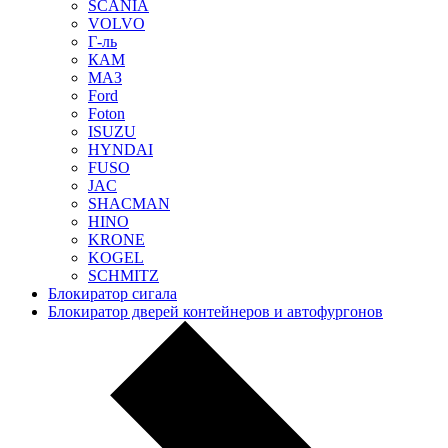
SCANIA
VOLVO
Г-ль
КАМ
МАЗ
Ford
Foton
ISUZU
HYNDAI
FUSO
JAC
SHACMAN
HINO
KRONE
KOGEL
SCHMITZ
Блокиратор сигала
Блокиратор дверей контейнеров и автофургонов