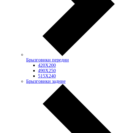
Брызговики передни
420Х200
490Х250
515Х240
Брызговики задние