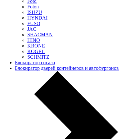
Ford
Foton
ISUZU
HYNDAI
FUSO
JAC
SHACMAN
HINO
KRONE
KOGEL
SCHMITZ
Блокиратор сигала
Блокиратор дверей контейнеров и автофургонов