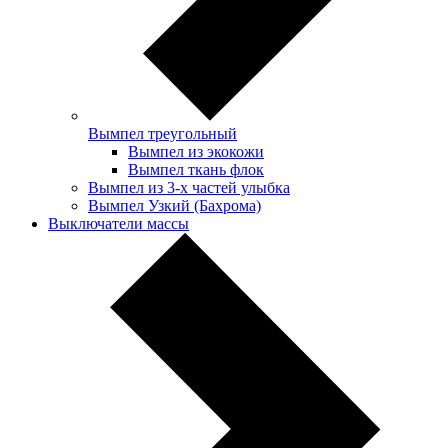
Вымпел треугольный
Вымпел из экокожи
Вымпел ткань флок
Вымпел из 3-х частей улыбка
Вымпел Узкий (Бахрома)
Выключатели массы