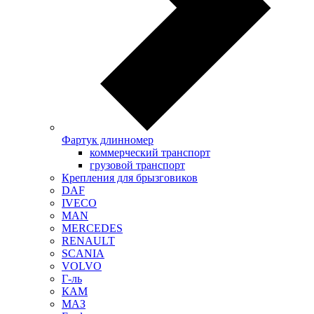
Фартук длинномер
коммерческий транспорт
грузовой транспорт
Крепления для брызговиков
DAF
IVECO
MAN
MERCEDES
RENAULT
SCANIA
VOLVO
Г-ль
КАМ
МАЗ