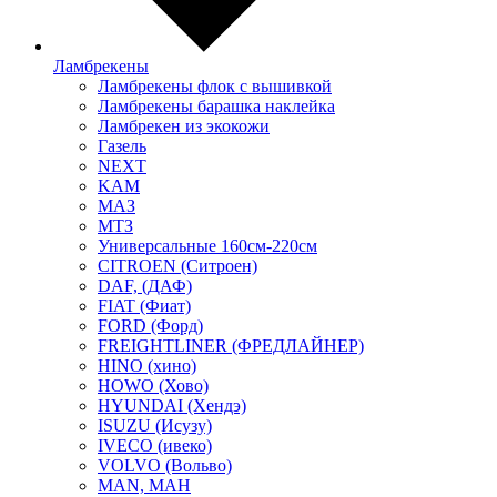
Ламбрекены
Ламбрекены флок с вышивкой
Ламбрекены барашка наклейка
Ламбрекен из экокожи
Газель
NEXT
KAM
МАЗ
МТЗ
Универсальные 160см-220см
CITROEN (Ситроен)
DAF, (ДАФ)
FIAT (Фиат)
FORD (Форд)
FREIGHTLINER (ФРЕДЛАЙНЕР)
HINO (хино)
HOWO (Хово)
HYUNDAI (Хендэ)
ISUZU (Исузу)
IVECO (ивеко)
VOLVO (Вольво)
MAN, МАН