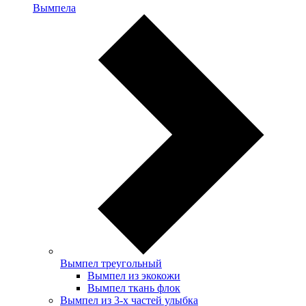
Вымпела
Вымпел треугольный
Вымпел из экокожи
Вымпел ткань флок
Вымпел из 3-х частей улыбка