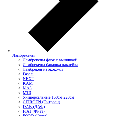
Ламбрекены
Ламбрекены флок с вышивкой
Ламбрекены барашка наклейка
Ламбрекен из экокожи
Газель
NEXT
KAM
МАЗ
МТЗ
Универсальные 160см-220см
CITROEN (Ситроен)
DAF, (ДАФ)
FIAT (Фиат)
FORD (Форд)