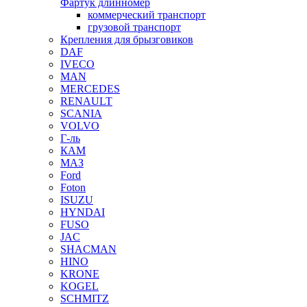
Фартук длинномер
коммерческий транспорт
грузовой транспорт
Крепления для брызговиков
DAF
IVECO
MAN
MERCEDES
RENAULT
SCANIA
VOLVO
Г-ль
КАМ
МАЗ
Ford
Foton
ISUZU
HYNDAI
FUSO
JAC
SHACMAN
HINO
KRONE
KOGEL
SCHMITZ