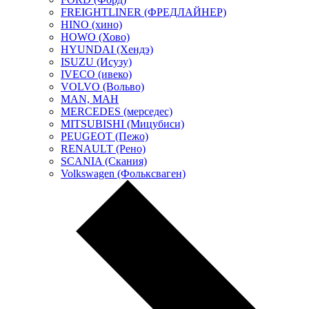
FREIGHTLINER (ФРЕДЛАЙНЕР)
HINO (хино)
HOWO (Хово)
HYUNDAI (Хендэ)
ISUZU (Исузу)
IVECO (ивеко)
VOLVO (Вольво)
MAN, МАН
MERCEDES (мерседес)
MITSUBISHI (Мицубиси)
PEUGEOT (Пежо)
RENAULT (Рено)
SCANIA (Скания)
Volkswagen (Фольксваген)