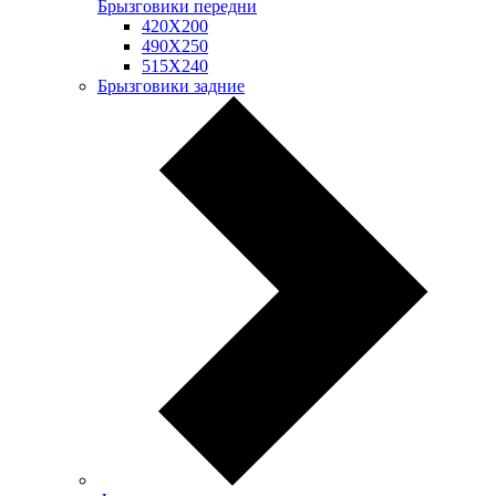
Брызговики передни
420Х200
490Х250
515Х240
Брызговики задние