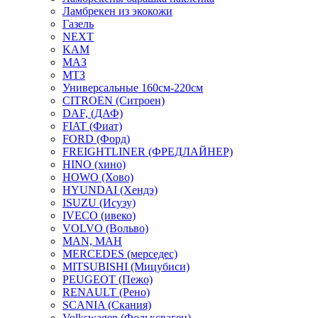
Ламбрекен из экокожи
Газель
NEXT
KAM
МАЗ
МТЗ
Универсальные 160см-220см
CITROEN (Ситроен)
DAF, (ДАФ)
FIAT (Фиат)
FORD (Форд)
FREIGHTLINER (ФРЕДЛАЙНЕР)
HINO (хино)
HOWO (Хово)
HYUNDAI (Хендэ)
ISUZU (Исузу)
IVECO (ивеко)
VOLVO (Вольво)
MAN, МАН
MERCEDES (мерседес)
MITSUBISHI (Мицубиси)
PEUGEOT (Пежо)
RENAULT (Рено)
SCANIA (Скания)
Volkswagen (Фольксваген)