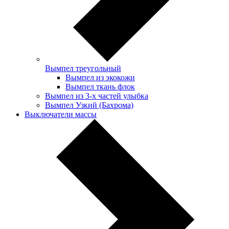
Вымпел треугольный
Вымпел из экокожи
Вымпел ткань флок
Вымпел из 3-х частей улыбка
Вымпел Узкий (Бахрома)
Выключатели массы