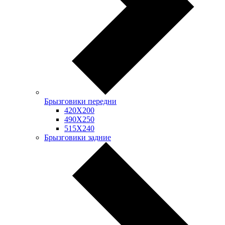
Брызговики передни
420Х200
490Х250
515Х240
Брызговики задние