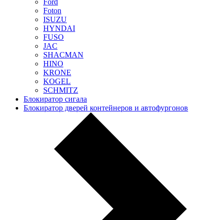
Ford
Foton
ISUZU
HYNDAI
FUSO
JAC
SHACMAN
HINO
KRONE
KOGEL
SCHMITZ
Блокиратор сигала
Блокиратор дверей контейнеров и автофургонов