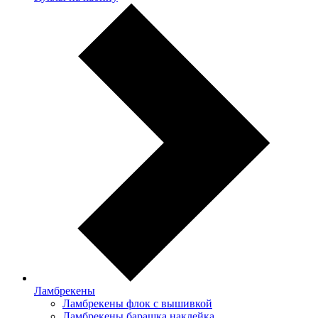
Ламбрекены
Ламбрекены флок с вышивкой
Ламбрекены барашка наклейка