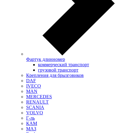
Фартук длинномер
коммерческий транспорт
грузовой транспорт
Крепления для брызговиков
DAF
IVECO
MAN
MERCEDES
RENAULT
SCANIA
VOLVO
Г-ль
КАМ
МАЗ