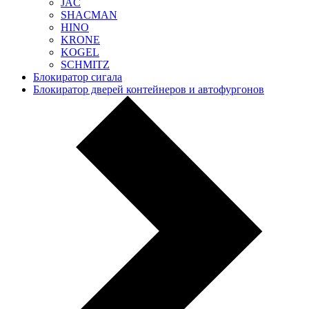
JAC
SHACMAN
HINO
KRONE
KOGEL
SCHMITZ
Блокиратор сигала
Блокиратор дверей контейнеров и автофургонов