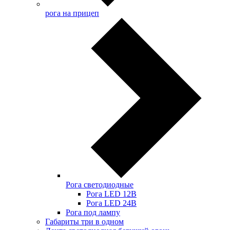
рога на прицеп
Рога светодиодные
Рога LED 12В
Рога LED 24В
Рога под лампу
Габариты три в одном