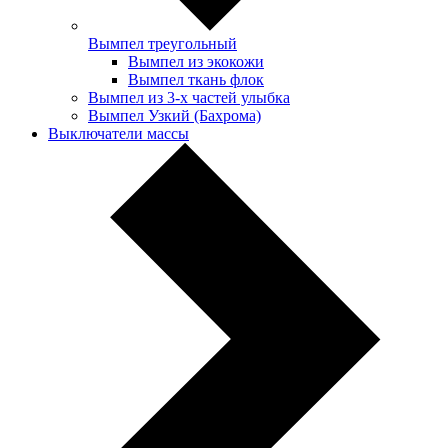
Вымпел треугольный
Вымпел из экокожи
Вымпел ткань флок
Вымпел из 3-х частей улыбка
Вымпел Узкий (Бахрома)
Выключатели массы