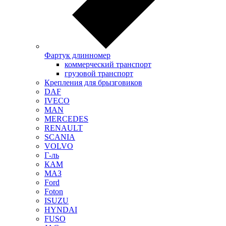
Фартук длинномер
коммерческий транспорт
грузовой транспорт
Крепления для брызговиков
DAF
IVECO
MAN
MERCEDES
RENAULT
SCANIA
VOLVO
Г-ль
КАМ
МАЗ
Ford
Foton
ISUZU
HYNDAI
FUSO