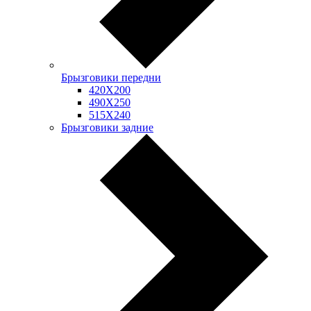
Брызговики передни
420Х200
490Х250
515Х240
Брызговики задние