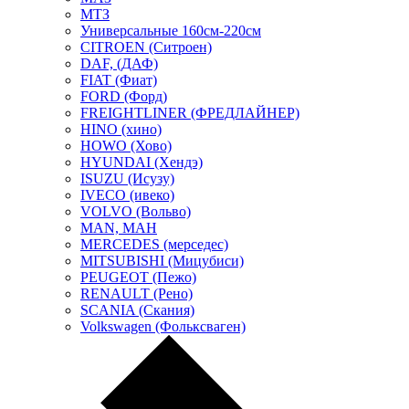
МТЗ
Универсальные 160см-220см
CITROEN (Ситроен)
DAF, (ДАФ)
FIAT (Фиат)
FORD (Форд)
FREIGHTLINER (ФРЕДЛАЙНЕР)
HINO (хино)
HOWO (Хово)
HYUNDAI (Хендэ)
ISUZU (Исузу)
IVECO (ивеко)
VOLVO (Вольво)
MAN, МАН
MERCEDES (мерседес)
MITSUBISHI (Мицубиси)
PEUGEOT (Пежо)
RENAULT (Рено)
SCANIA (Скания)
Volkswagen (Фольксваген)