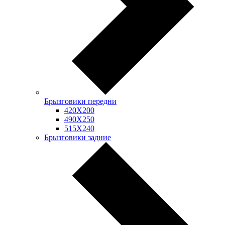
Брызговики передни
420Х200
490Х250
515Х240
Брызговики задние