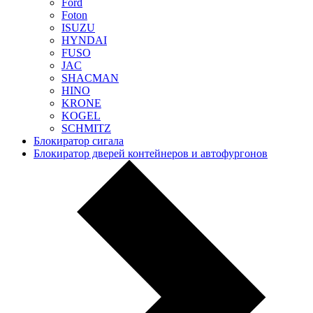
Ford
Foton
ISUZU
HYNDAI
FUSO
JAC
SHACMAN
HINO
KRONE
KOGEL
SCHMITZ
Блокиратор сигала
Блокиратор дверей контейнеров и автофургонов