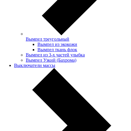
Вымпел треугольный
Вымпел из экокожи
Вымпел ткань флок
Вымпел из 3-х частей улыбка
Вымпел Узкий (Бахрома)
Выключатели массы