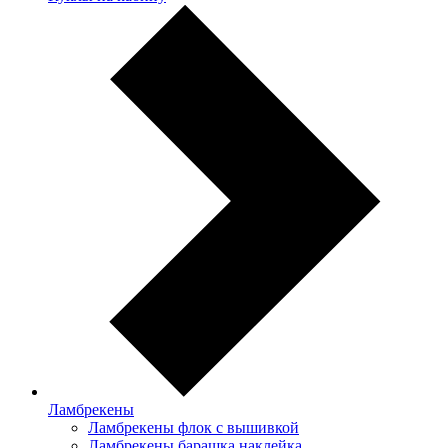
Ламбрекены
Ламбрекены флок с вышивкой
Ламбрекены барашка наклейка