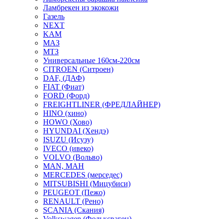
Ламбрекен из экокожи
Газель
NEXT
KAM
МАЗ
МТЗ
Универсальные 160см-220см
CITROEN (Ситроен)
DAF, (ДАФ)
FIAT (Фиат)
FORD (Форд)
FREIGHTLINER (ФРЕДЛАЙНЕР)
HINO (хино)
HOWO (Хово)
HYUNDAI (Хендэ)
ISUZU (Исузу)
IVECO (ивеко)
VOLVO (Вольво)
MAN, МАН
MERCEDES (мерседес)
MITSUBISHI (Мицубиси)
PEUGEOT (Пежо)
RENAULT (Рено)
SCANIA (Скания)
Volkswagen (Фольксваген)