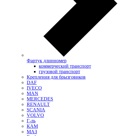
Фартук длинномер
коммерческий транспорт
грузовой транспорт
Крепления для брызговиков
DAF
IVECO
MAN
MERCEDES
RENAULT
SCANIA
VOLVO
Г-ль
КАМ
МАЗ