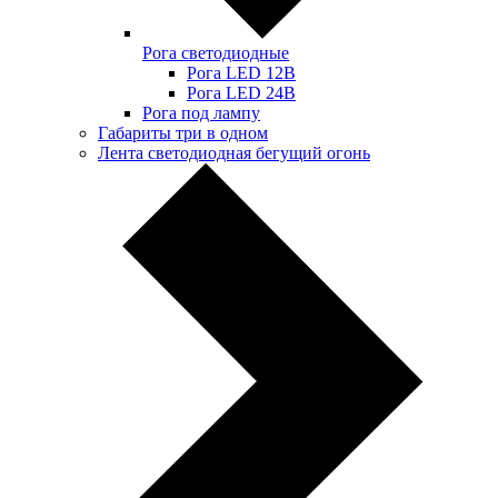
Рога светодиодные
Рога LED 12В
Рога LED 24В
Рога под лампу
Габариты три в одном
Лента светодиодная бегущий огонь