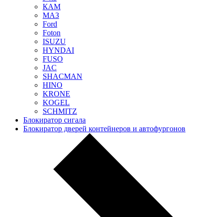
КАМ
МАЗ
Ford
Foton
ISUZU
HYNDAI
FUSO
JAC
SHACMAN
HINO
KRONE
KOGEL
SCHMITZ
Блокиратор сигала
Блокиратор дверей контейнеров и автофургонов