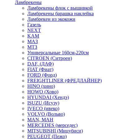
Ламбрекены
Ламбрекены флок с вышивкой
Ламбрекены барашка наклейка
Ламбрекен из экокожи
Газель
NEXT
KAM
МАЗ
МТЗ
Универсальные 160см-220см
CITROEN (Ситроен)
DAF, (ДАФ)
FIAT (Фиат)
FORD (Форд)
FREIGHTLINER (ФРЕДЛАЙНЕР)
HINO (хино)
HOWO (Хово)
HYUNDAI (Хендэ)
ISUZU (Исузу)
IVECO (ивеко)
VOLVO (Вольво)
MAN, МАН
MERCEDES (мерседес)
MITSUBISHI (Мицубиси)
PEUGEOT (Пежо)