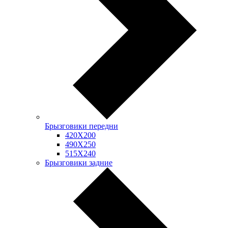
Брызговики передни
420Х200
490Х250
515Х240
Брызговики задние