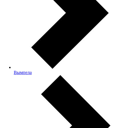
Вымпела