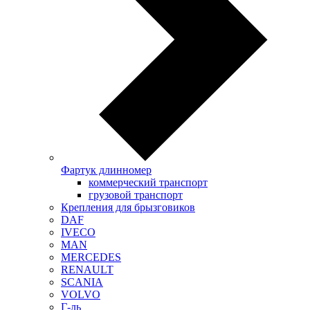
Фартук длинномер
коммерческий транспорт
грузовой транспорт
Крепления для брызговиков
DAF
IVECO
MAN
MERCEDES
RENAULT
SCANIA
VOLVO
Г-ль