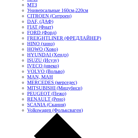
МТЗ
Универсальные 160см-220см
CITROEN (Ситроен)
DAF, (ДАФ)
FIAT (Фиат)
FORD (Форд)
FREIGHTLINER (ФРЕДЛАЙНЕР)
HINO (хино)
HOWO (Хово)
HYUNDAI (Хендэ)
ISUZU (Исузу)
IVECO (ивеко)
VOLVO (Вольво)
MAN, МАН
MERCEDES (мерседес)
MITSUBISHI (Мицубиси)
PEUGEOT (Пежо)
RENAULT (Рено)
SCANIA (Скания)
Volkswagen (Фольксваген)