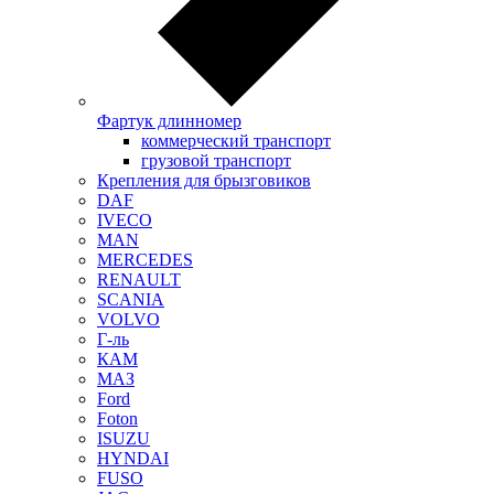
Фартук длинномер
коммерческий транспорт
грузовой транспорт
Крепления для брызговиков
DAF
IVECO
MAN
MERCEDES
RENAULT
SCANIA
VOLVO
Г-ль
КАМ
МАЗ
Ford
Foton
ISUZU
HYNDAI
FUSO