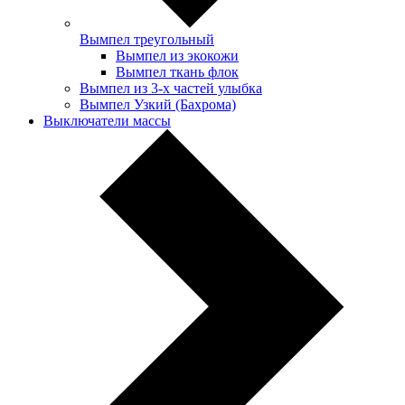
Вымпел треугольный
Вымпел из экокожи
Вымпел ткань флок
Вымпел из 3-х частей улыбка
Вымпел Узкий (Бахрома)
Выключатели массы