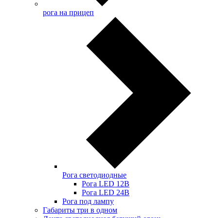
рога на прицеп
Рога светодиодные
Рога LED 12В
Рога LED 24В
Рога под лампу
Габариты три в одном