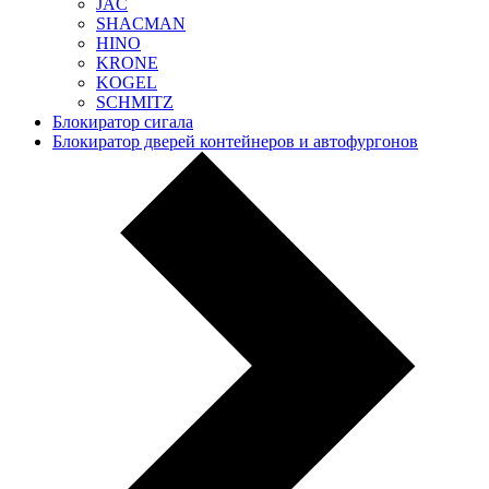
JAC
SHACMAN
HINO
KRONE
KOGEL
SCHMITZ
Блокиратор сигала
Блокиратор дверей контейнеров и автофургонов