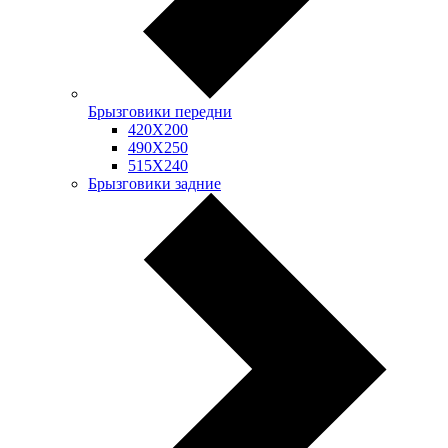
Брызговики передни
420Х200
490Х250
515Х240
Брызговики задние