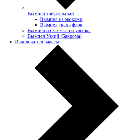
Вымпел треугольный
Вымпел из экокожи
Вымпел ткань флок
Вымпел из 3-х частей улыбка
Вымпел Узкий (Бахрома)
Выключатели массы