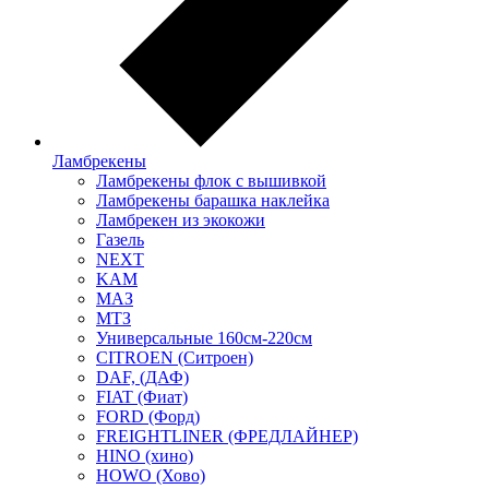
Ламбрекены
Ламбрекены флок с вышивкой
Ламбрекены барашка наклейка
Ламбрекен из экокожи
Газель
NEXT
KAM
МАЗ
МТЗ
Универсальные 160см-220см
CITROEN (Ситроен)
DAF, (ДАФ)
FIAT (Фиат)
FORD (Форд)
FREIGHTLINER (ФРЕДЛАЙНЕР)
HINO (хино)
HOWO (Хово)