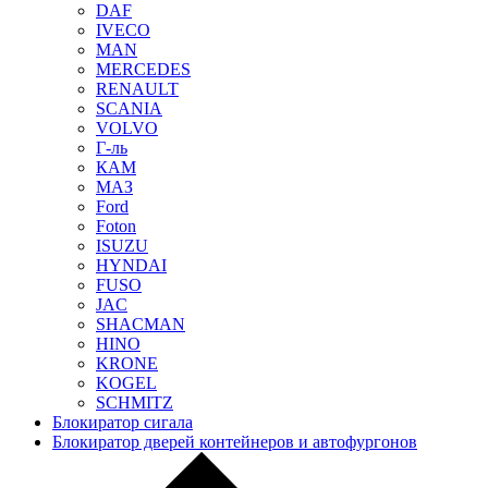
DAF
IVECO
MAN
MERCEDES
RENAULT
SCANIA
VOLVO
Г-ль
КАМ
МАЗ
Ford
Foton
ISUZU
HYNDAI
FUSO
JAC
SHACMAN
HINO
KRONE
KOGEL
SCHMITZ
Блокиратор сигала
Блокиратор дверей контейнеров и автофургонов