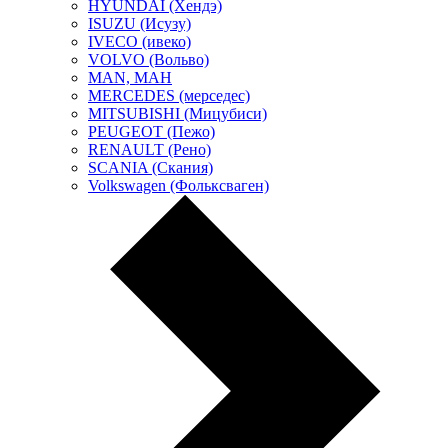
HYUNDAI (Хендэ)
ISUZU (Исузу)
IVECO (ивеко)
VOLVO (Вольво)
MAN, МАН
MERCEDES (мерседес)
MITSUBISHI (Мицубиси)
PEUGEOT (Пежо)
RENAULT (Рено)
SCANIA (Скания)
Volkswagen (Фольксваген)