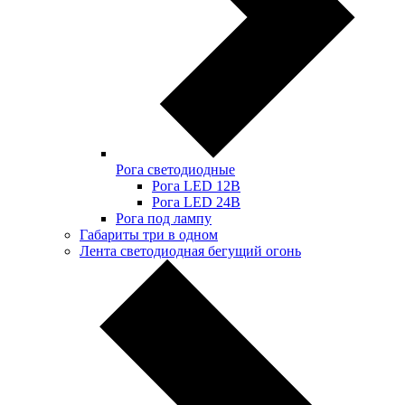
Рога светодиодные
Рога LED 12В
Рога LED 24В
Рога под лампу
Габариты три в одном
Лента светодиодная бегущий огонь