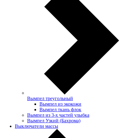
Вымпел треугольный
Вымпел из экокожи
Вымпел ткань флок
Вымпел из 3-х частей улыбка
Вымпел Узкий (Бахрома)
Выключатели массы