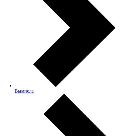
Вымпела