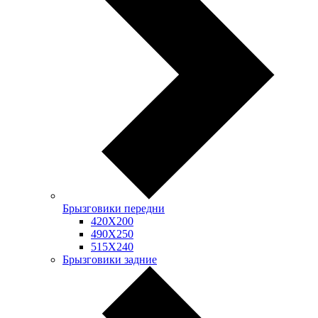
Брызговики передни
420Х200
490Х250
515Х240
Брызговики задние