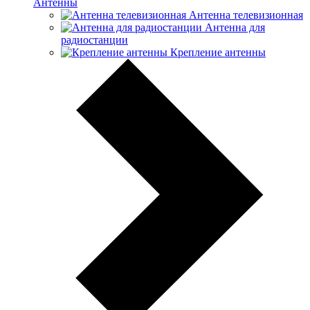
Антенны
Антенна телевизионная
Антенна для
радиостанции
Крепление антенны