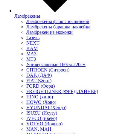
Ламбрекены
Ламбрекены флок с вышивкой
Ламбрекены барашка наклейка
Ламбрекен из экокожи
Газель
NEXT
KAM
МАЗ
МТЗ
Универсальные 160см-220см
CITROEN (Ситроен)
DAF, (ДАФ)
FIAT (Фиат)
FORD (Форд)
FREIGHTLINER (ФРЕДЛАЙНЕР)
HINO (хино)
HOWO (Хово)
HYUNDAI (Хендэ)
ISUZU (Исузу)
IVECO (ивеко)
VOLVO (Вольво)
MAN, МАН