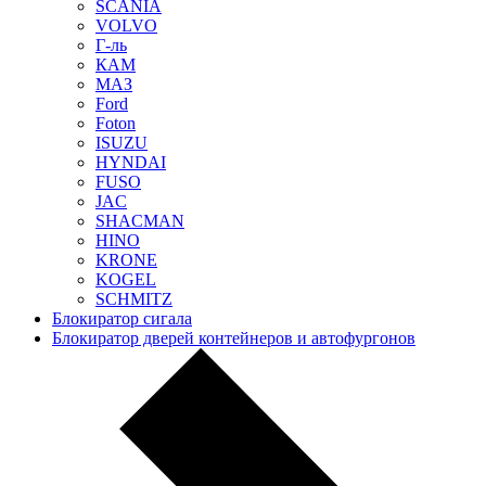
SCANIA
VOLVO
Г-ль
КАМ
МАЗ
Ford
Foton
ISUZU
HYNDAI
FUSO
JAC
SHACMAN
HINO
KRONE
KOGEL
SCHMITZ
Блокиратор сигала
Блокиратор дверей контейнеров и автофургонов