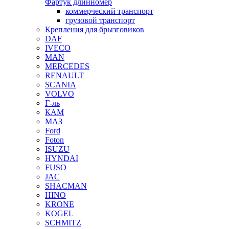
Фартук длинномер
коммерческий транспорт
грузовой транспорт
Крепления для брызговиков
DAF
IVECO
MAN
MERCEDES
RENAULT
SCANIA
VOLVO
Г-ль
КАМ
МАЗ
Ford
Foton
ISUZU
HYNDAI
FUSO
JAC
SHACMAN
HINO
KRONE
KOGEL
SCHMITZ