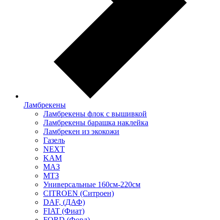
Ламбрекены
Ламбрекены флок с вышивкой
Ламбрекены барашка наклейка
Ламбрекен из экокожи
Газель
NEXT
KAM
МАЗ
МТЗ
Универсальные 160см-220см
CITROEN (Ситроен)
DAF, (ДАФ)
FIAT (Фиат)
FORD (Форд)