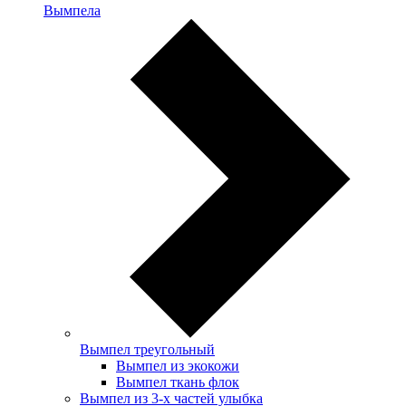
Вымпела
Вымпел треугольный
Вымпел из экокожи
Вымпел ткань флок
Вымпел из 3-х частей улыбка