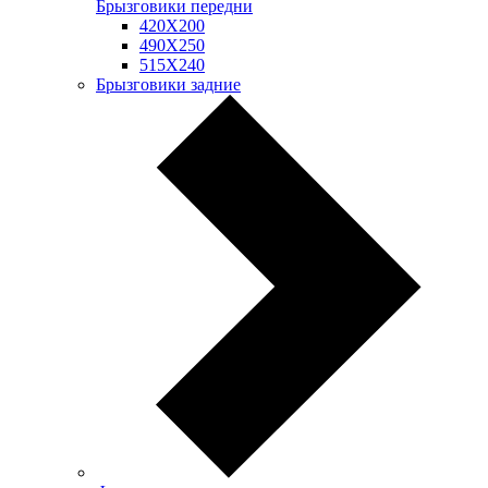
Брызговики передни
420Х200
490Х250
515Х240
Брызговики задние