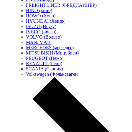
FREIGHTLINER (ФРЕДЛАЙНЕР)
HINO (хино)
HOWO (Хово)
HYUNDAI (Хендэ)
ISUZU (Исузу)
IVECO (ивеко)
VOLVO (Вольво)
MAN, МАН
MERCEDES (мерседес)
MITSUBISHI (Мицубиси)
PEUGEOT (Пежо)
RENAULT (Рено)
SCANIA (Скания)
Volkswagen (Фольксваген)