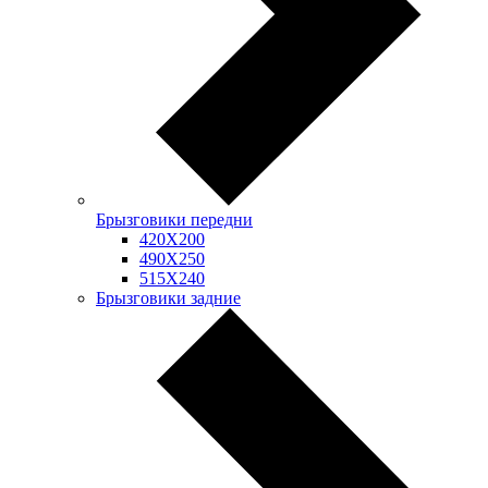
Брызговики передни
420Х200
490Х250
515Х240
Брызговики задние