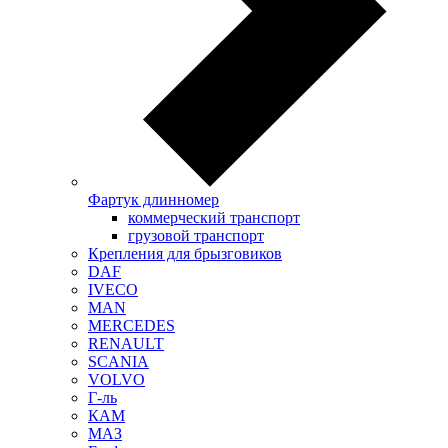
Фартук длинномер
коммерческий транспорт
грузовой транспорт
Крепления для брызговиков
DAF
IVECO
MAN
MERCEDES
RENAULT
SCANIA
VOLVO
Г-ль
КАМ
МАЗ