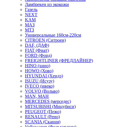
Ламбрекен из экокожи
Газель
NEXT
KAM
МАЗ
МТЗ
Универсальные 160см-220см
CITROEN (Ситроен)
DAF, (ДАФ)
FIAT (Фиат)
FORD (Форд)
FREIGHTLINER (ФРЕДЛАЙНЕР)
HINO (хино)
HOWO (Хово)
HYUNDAI (Хендэ)
ISUZU (Исузу)
IVECO (ивеко)
VOLVO (Вольво)
MAN, МАН
MERCEDES (мерседес)
MITSUBISHI (Мицубиси)
PEUGEOT (Пежо)
RENAULT (Рено)
SCANIA (Скания)
Volkswagen (Фольксваген)