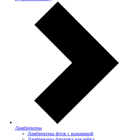
Ламбрекены
Ламбрекены флок с вышивкой
Ламбрекены барашка наклейка