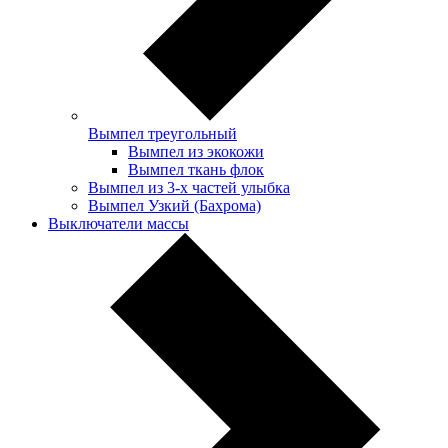
Вымпел треугольный
Вымпел из экокожи
Вымпел ткань флок
Вымпел из 3-х частей улыбка
Вымпел Узкий (Бахрома)
Выключатели массы