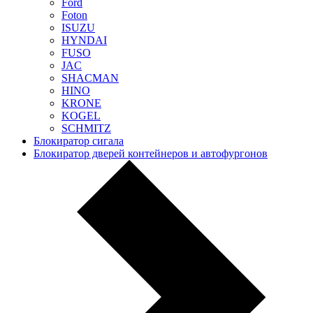
Ford
Foton
ISUZU
HYNDAI
FUSO
JAC
SHACMAN
HINO
KRONE
KOGEL
SCHMITZ
Блокиратор сигала
Блокиратор дверей контейнеров и автофургонов