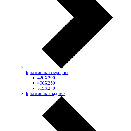
Брызговики передни
420Х200
490Х250
515Х240
Брызговики задние