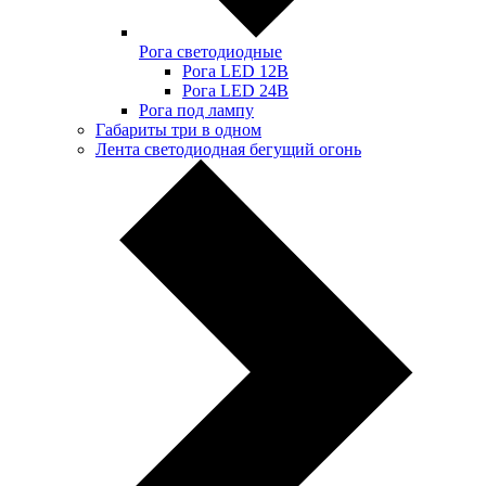
Рога светодиодные
Рога LED 12В
Рога LED 24В
Рога под лампу
Габариты три в одном
Лента светодиодная бегущий огонь