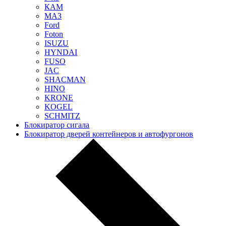
КАМ
МАЗ
Ford
Foton
ISUZU
HYNDAI
FUSO
JAC
SHACMAN
HINO
KRONE
KOGEL
SCHMITZ
Блокиратор сигала
Блокиратор дверей контейнеров и автофургонов