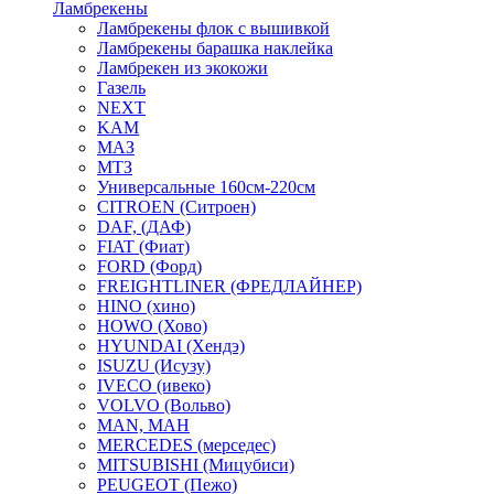
Ламбрекены
Ламбрекены флок с вышивкой
Ламбрекены барашка наклейка
Ламбрекен из экокожи
Газель
NEXT
KAM
МАЗ
МТЗ
Универсальные 160см-220см
CITROEN (Ситроен)
DAF, (ДАФ)
FIAT (Фиат)
FORD (Форд)
FREIGHTLINER (ФРЕДЛАЙНЕР)
HINO (хино)
HOWO (Хово)
HYUNDAI (Хендэ)
ISUZU (Исузу)
IVECO (ивеко)
VOLVO (Вольво)
MAN, МАН
MERCEDES (мерседес)
MITSUBISHI (Мицубиси)
PEUGEOT (Пежо)