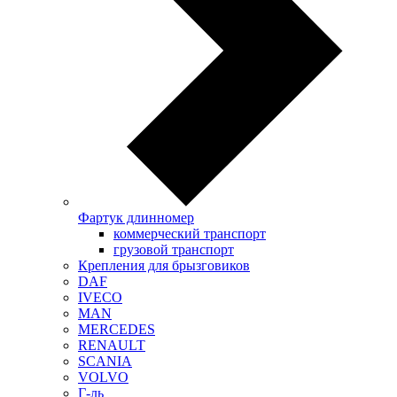
Фартук длинномер
коммерческий транспорт
грузовой транспорт
Крепления для брызговиков
DAF
IVECO
MAN
MERCEDES
RENAULT
SCANIA
VOLVO
Г-ль