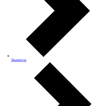
Вымпела