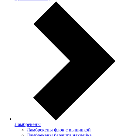
Ламбрекены
Ламбрекены флок с вышивкой
Ламбрекены барашка наклейка