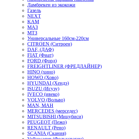
Ламбрекен из экокожи
Газель
NEXT
KAM
МАЗ
МТЗ
Универсальные 160см-220см
CITROEN (Ситроен)
DAF, (ДАФ)
FIAT (Фиат)
FORD (Форд)
FREIGHTLINER (ФРЕДЛАЙНЕР)
HINO (хино)
HOWO (Хово)
HYUNDAI (Хендэ)
ISUZU (Исузу)
IVECO (ивеко)
VOLVO (Вольво)
MAN, МАН
MERCEDES (мерседес)
MITSUBISHI (Мицубиси)
PEUGEOT (Пежо)
RENAULT (Рено)
SCANIA (Скания)
Volkswagen (Фольксваген)