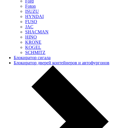
Ford
Foton
ISUZU
HYNDAI
FUSO
JAC
SHACMAN
HINO
KRONE
KOGEL
SCHMITZ
Блокиратор сигала
Блокиратор дверей контейнеров и автофургонов