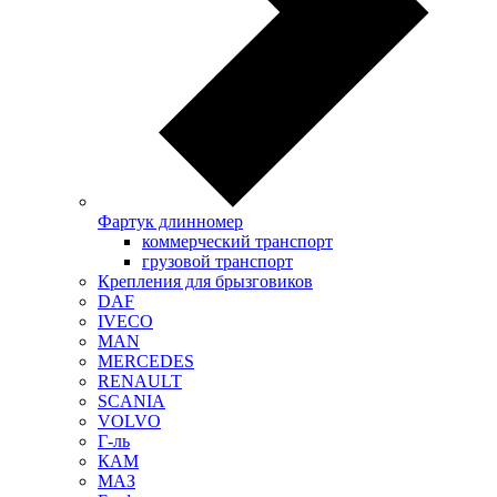
Фартук длинномер
коммерческий транспорт
грузовой транспорт
Крепления для брызговиков
DAF
IVECO
MAN
MERCEDES
RENAULT
SCANIA
VOLVO
Г-ль
КАМ
МАЗ