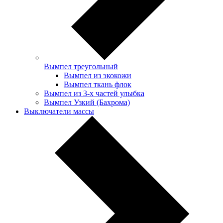
Вымпел треугольный
Вымпел из экокожи
Вымпел ткань флок
Вымпел из 3-х частей улыбка
Вымпел Узкий (Бахрома)
Выключатели массы