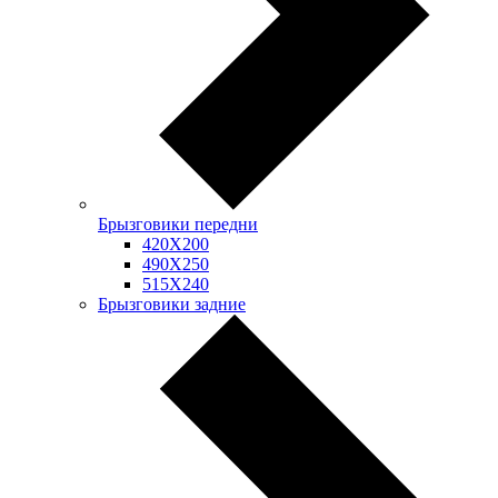
Брызговики передни
420Х200
490Х250
515Х240
Брызговики задние