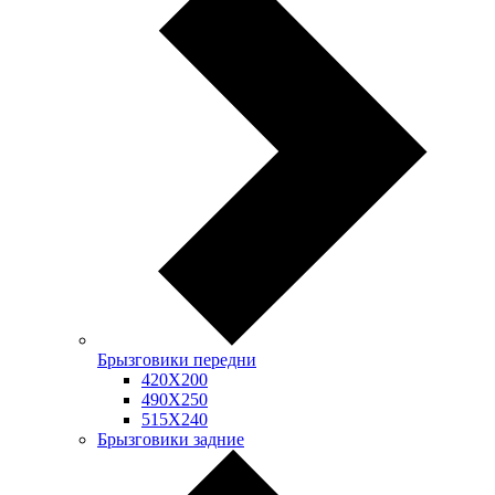
Брызговики передни
420Х200
490Х250
515Х240
Брызговики задние