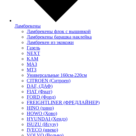
Ламбрекены
Ламбрекены флок с вышивкой
Ламбрекены барашка наклейка
Ламбрекен из экокожи
Газель
NEXT
KAM
МАЗ
МТЗ
Универсальные 160см-220см
CITROEN (Ситроен)
DAF, (ДАФ)
FIAT (Фиат)
FORD (Форд)
FREIGHTLINER (ФРЕДЛАЙНЕР)
HINO (хино)
HOWO (Хово)
HYUNDAI (Хендэ)
ISUZU (Исузу)
IVECO (ивеко)
VOLVO (Вольво)