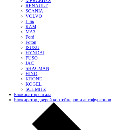
MERCEDES
RENAULT
SCANIA
VOLVO
Г-ль
КАМ
МАЗ
Ford
Foton
ISUZU
HYNDAI
FUSO
JAC
SHACMAN
HINO
KRONE
KOGEL
SCHMITZ
Блокиратор сигала
Блокиратор дверей контейнеров и автофургонов