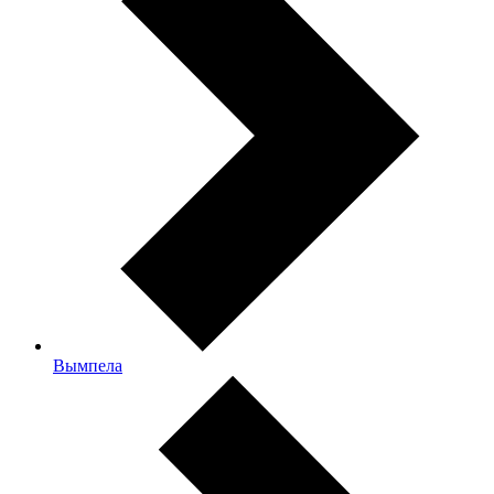
Вымпела