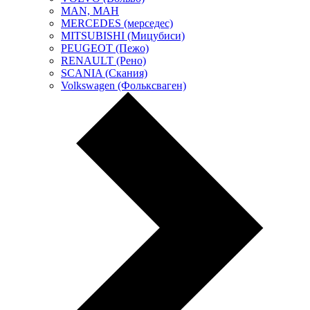
MAN, МАН
MERCEDES (мерседес)
MITSUBISHI (Мицубиси)
PEUGEOT (Пежо)
RENAULT (Рено)
SCANIA (Скания)
Volkswagen (Фольксваген)