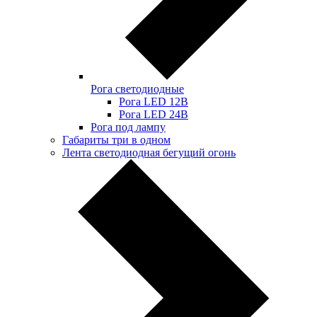
Рога светодиодные
Рога LED 12В
Рога LED 24В
Рога под лампу
Габариты три в одном
Лента светодиодная бегущий огонь