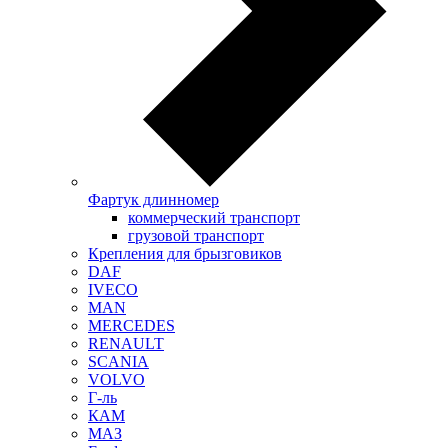
Фартук длинномер
коммерческий транспорт
грузовой транспорт
Крепления для брызговиков
DAF
IVECO
MAN
MERCEDES
RENAULT
SCANIA
VOLVO
Г-ль
КАМ
МАЗ