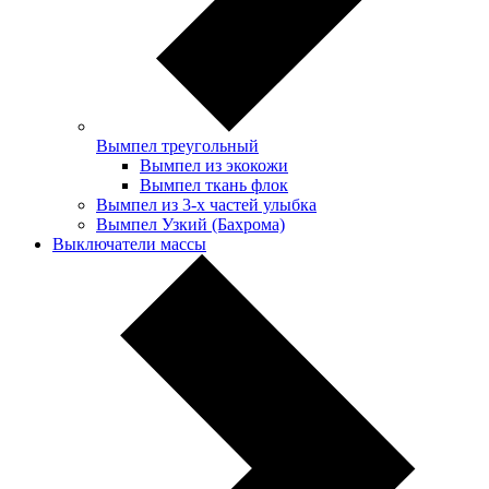
Вымпел треугольный
Вымпел из экокожи
Вымпел ткань флок
Вымпел из 3-х частей улыбка
Вымпел Узкий (Бахрома)
Выключатели массы