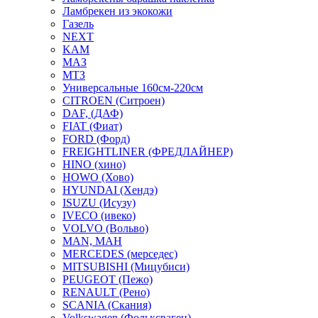
Ламбрекен из экокожи
Газель
NEXT
KAM
МАЗ
МТЗ
Универсальные 160см-220см
CITROEN (Ситроен)
DAF, (ДАФ)
FIAT (Фиат)
FORD (Форд)
FREIGHTLINER (ФРЕДЛАЙНЕР)
HINO (хино)
HOWO (Хово)
HYUNDAI (Хендэ)
ISUZU (Исузу)
IVECO (ивеко)
VOLVO (Вольво)
MAN, МАН
MERCEDES (мерседес)
MITSUBISHI (Мицубиси)
PEUGEOT (Пежо)
RENAULT (Рено)
SCANIA (Скания)
Volkswagen (Фольксваген)