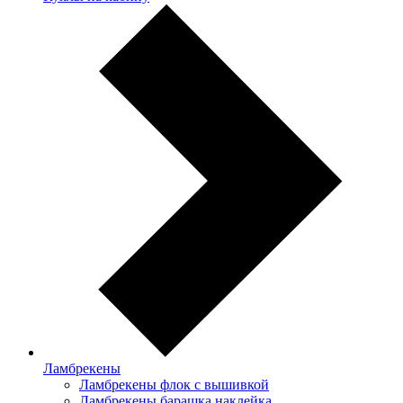
Ламбрекены
Ламбрекены флок с вышивкой
Ламбрекены барашка наклейка