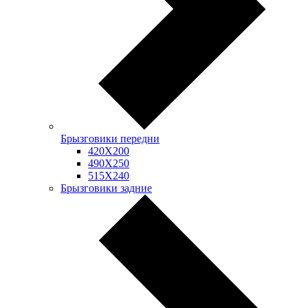
Брызговики передни
420Х200
490Х250
515Х240
Брызговики задние