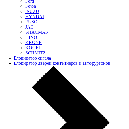
Ford
Foton
ISUZU
HYNDAI
FUSO
JAC
SHACMAN
HINO
KRONE
KOGEL
SCHMITZ
Блокиратор сигала
Блокиратор дверей контейнеров и автофургонов