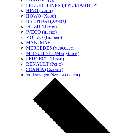
FREIGHTLINER (ФРЕДЛАЙНЕР)
HINO (хино)
HOWO (Хово)
HYUNDAI (Хендэ)
ISUZU (Исузу)
IVECO (ивеко)
VOLVO (Вольво)
MAN, МАН
MERCEDES (мерседес)
MITSUBISHI (Мицубиси)
PEUGEOT (Пежо)
RENAULT (Рено)
SCANIA (Скания)
Volkswagen (Фольксваген)