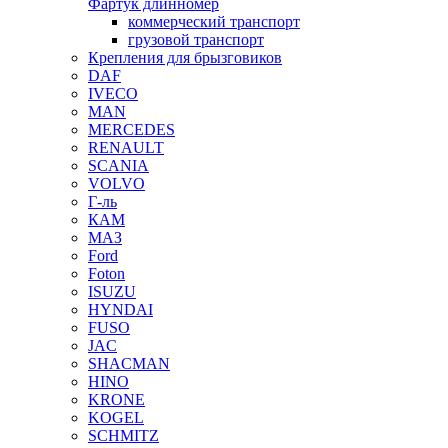
Фартук длинномер
коммерческий транспорт
грузовой транспорт
Крепления для брызговиков
DAF
IVECO
MAN
MERCEDES
RENAULT
SCANIA
VOLVO
Г-ль
КАМ
МАЗ
Ford
Foton
ISUZU
HYNDAI
FUSO
JAC
SHACMAN
HINO
KRONE
KOGEL
SCHMITZ