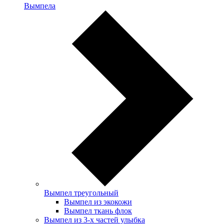
Вымпела
Вымпел треугольный
Вымпел из экокожи
Вымпел ткань флок
Вымпел из 3-х частей улыбка