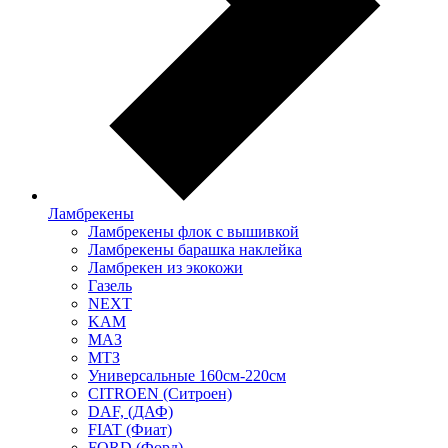
Ламбрекены
Ламбрекены флок с вышивкой
Ламбрекены барашка наклейка
Ламбрекен из экокожи
Газель
NEXT
KAM
МАЗ
МТЗ
Универсальные 160см-220см
CITROEN (Ситроен)
DAF, (ДАФ)
FIAT (Фиат)
FORD (Форд)