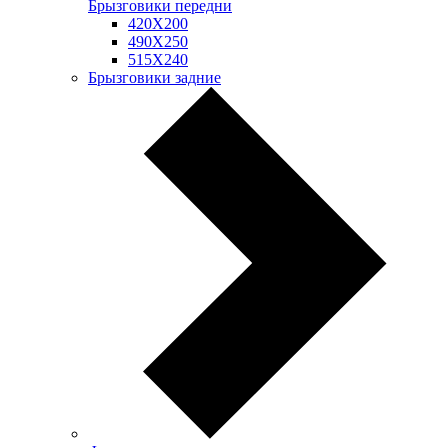
Брызговики передни
420Х200
490Х250
515Х240
Брызговики задние