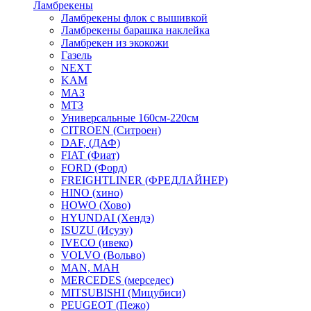
Ламбрекены
Ламбрекены флок с вышивкой
Ламбрекены барашка наклейка
Ламбрекен из экокожи
Газель
NEXT
KAM
МАЗ
МТЗ
Универсальные 160см-220см
CITROEN (Ситроен)
DAF, (ДАФ)
FIAT (Фиат)
FORD (Форд)
FREIGHTLINER (ФРЕДЛАЙНЕР)
HINO (хино)
HOWO (Хово)
HYUNDAI (Хендэ)
ISUZU (Исузу)
IVECO (ивеко)
VOLVO (Вольво)
MAN, МАН
MERCEDES (мерседес)
MITSUBISHI (Мицубиси)
PEUGEOT (Пежо)