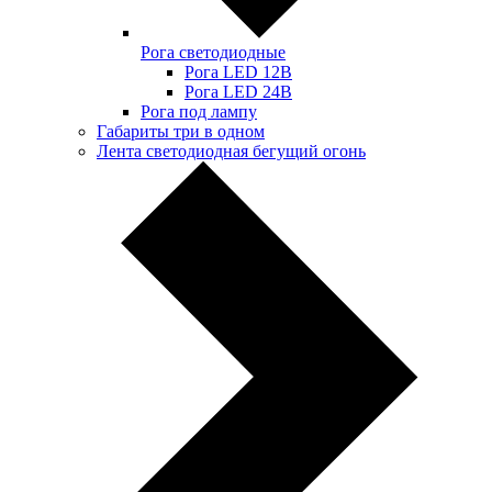
Рога светодиодные
Рога LED 12В
Рога LED 24В
Рога под лампу
Габариты три в одном
Лента светодиодная бегущий огонь