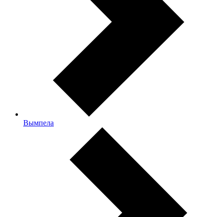
Вымпела