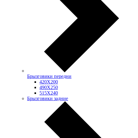
Брызговики передни
420Х200
490Х250
515Х240
Брызговики задние