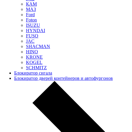
КАМ
МАЗ
Ford
Foton
ISUZU
HYNDAI
FUSO
JAC
SHACMAN
HINO
KRONE
KOGEL
SCHMITZ
Блокиратор сигала
Блокиратор дверей контейнеров и автофургонов