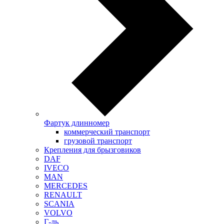
Фартук длинномер
коммерческий транспорт
грузовой транспорт
Крепления для брызговиков
DAF
IVECO
MAN
MERCEDES
RENAULT
SCANIA
VOLVO
Г-ль