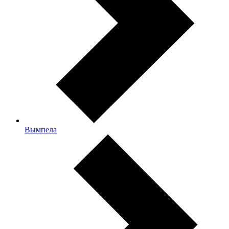
Вымпела