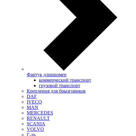
Фартук длинномер
коммерческий транспорт
грузовой транспорт
Крепления для брызговиков
DAF
IVECO
MAN
MERCEDES
RENAULT
SCANIA
VOLVO
Г-ль