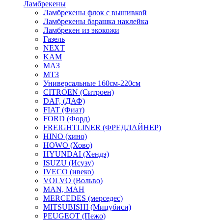
Ламбрекены
Ламбрекены флок с вышивкой
Ламбрекены барашка наклейка
Ламбрекен из экокожи
Газель
NEXT
KAM
МАЗ
МТЗ
Универсальные 160см-220см
CITROEN (Ситроен)
DAF, (ДАФ)
FIAT (Фиат)
FORD (Форд)
FREIGHTLINER (ФРЕДЛАЙНЕР)
HINO (хино)
HOWO (Хово)
HYUNDAI (Хендэ)
ISUZU (Исузу)
IVECO (ивеко)
VOLVO (Вольво)
MAN, МАН
MERCEDES (мерседес)
MITSUBISHI (Мицубиси)
PEUGEOT (Пежо)