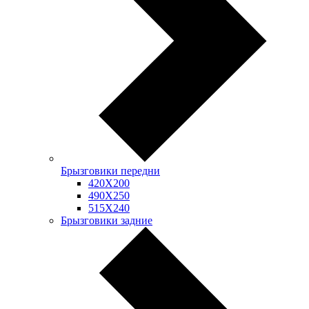
Брызговики передни
420Х200
490Х250
515Х240
Брызговики задние