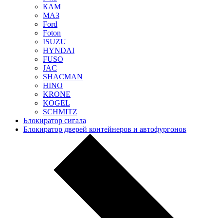
КАМ
МАЗ
Ford
Foton
ISUZU
HYNDAI
FUSO
JAC
SHACMAN
HINO
KRONE
KOGEL
SCHMITZ
Блокиратор сигала
Блокиратор дверей контейнеров и автофургонов