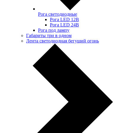
Рога светодиодные
Рога LED 12В
Рога LED 24В
Рога под лампу
Габариты три в одном
Лента светодиодная бегущий огонь