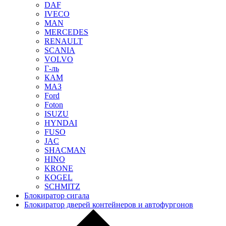
DAF
IVECO
MAN
MERCEDES
RENAULT
SCANIA
VOLVO
Г-ль
КАМ
МАЗ
Ford
Foton
ISUZU
HYNDAI
FUSO
JAC
SHACMAN
HINO
KRONE
KOGEL
SCHMITZ
Блокиратор сигала
Блокиратор дверей контейнеров и автофургонов