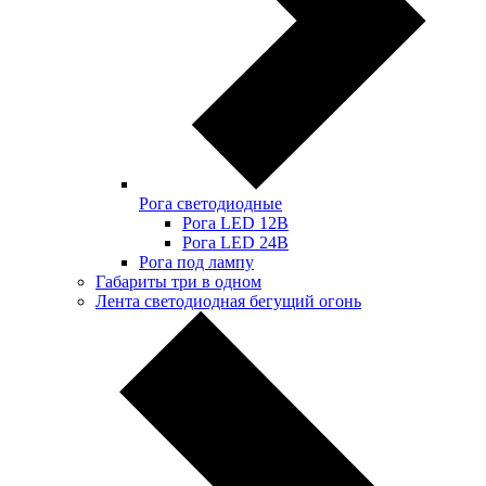
Рога светодиодные
Рога LED 12В
Рога LED 24В
Рога под лампу
Габариты три в одном
Лента светодиодная бегущий огонь