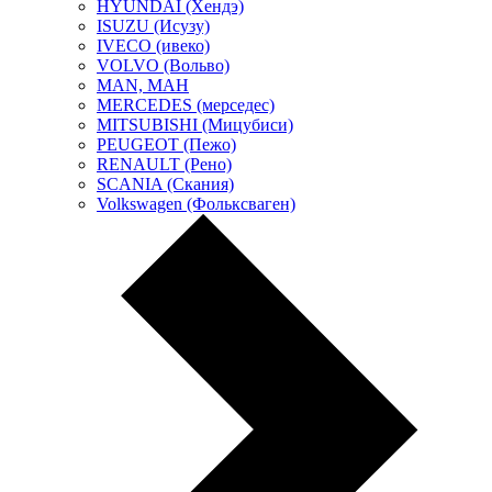
HYUNDAI (Хендэ)
ISUZU (Исузу)
IVECO (ивеко)
VOLVO (Вольво)
MAN, МАН
MERCEDES (мерседес)
MITSUBISHI (Мицубиси)
PEUGEOT (Пежо)
RENAULT (Рено)
SCANIA (Скания)
Volkswagen (Фольксваген)