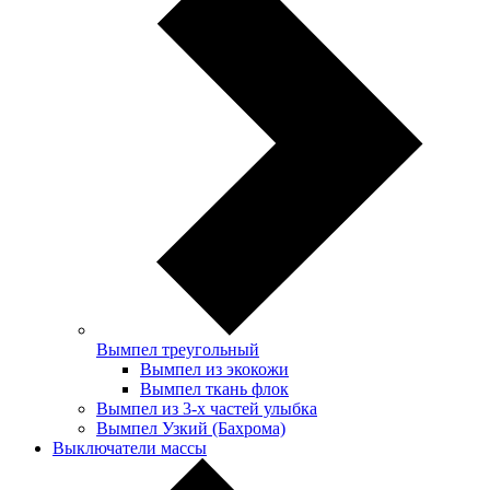
Вымпел треугольный
Вымпел из экокожи
Вымпел ткань флок
Вымпел из 3-х частей улыбка
Вымпел Узкий (Бахрома)
Выключатели массы