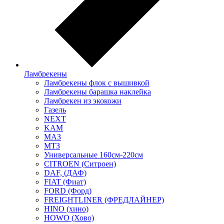
Ламбрекены
Ламбрекены флок с вышивкой
Ламбрекены барашка наклейка
Ламбрекен из экокожи
Газель
NEXT
KAM
МАЗ
МТЗ
Универсальные 160см-220см
CITROEN (Ситроен)
DAF, (ДАФ)
FIAT (Фиат)
FORD (Форд)
FREIGHTLINER (ФРЕДЛАЙНЕР)
HINO (хино)
HOWO (Хово)