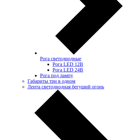
Рога светодиодные
Рога LED 12В
Рога LED 24В
Рога под лампу
Габариты три в одном
Лента светодиодная бегущий огонь