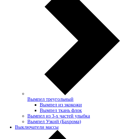
Вымпел треугольный
Вымпел из экокожи
Вымпел ткань флок
Вымпел из 3-х частей улыбка
Вымпел Узкий (Бахрома)
Выключатели массы