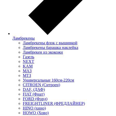
Ламбрекены
Ламбрекены флок с вышивкой
Ламбрекены барашка наклейка
Ламбрекен из экокожи
Газель
NEXT
KAM
МАЗ
МТЗ
Универсальные 160см-220см
CITROEN (Ситроен)
DAF, (ДАФ)
FIAT (Фиат)
FORD (Форд)
FREIGHTLINER (ФРЕДЛАЙНЕР)
HINO (хино)
HOWO (Хово)