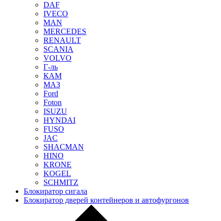
DAF
IVECO
MAN
MERCEDES
RENAULT
SCANIA
VOLVO
Г-ль
КАМ
МАЗ
Ford
Foton
ISUZU
HYNDAI
FUSO
JAC
SHACMAN
HINO
KRONE
KOGEL
SCHMITZ
Блокиратор сигала
Блокиратор дверей контейнеров и автофургонов