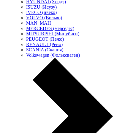
HYUNDAI (Хендэ)
ISUZU (Исузу)
IVECO (ивеко)
VOLVO (Вольво)
MAN, МАН
MERCEDES (мерседес)
MITSUBISHI (Мицубиси)
PEUGEOT (Пежо)
RENAULT (Рено)
SCANIA (Скания)
Volkswagen (Фольксваген)