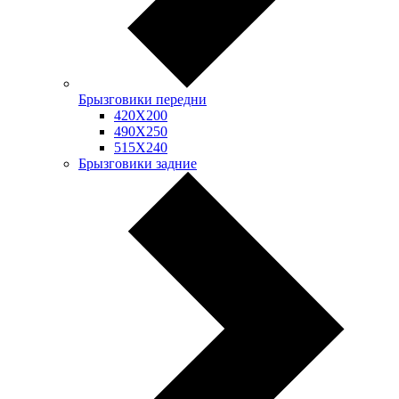
Брызговики передни
420Х200
490Х250
515Х240
Брызговики задние