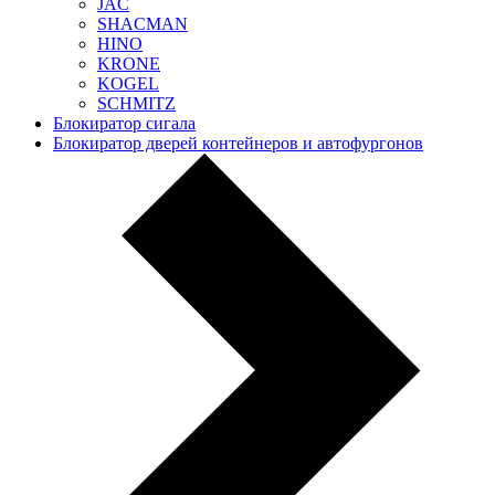
JAC
SHACMAN
HINO
KRONE
KOGEL
SCHMITZ
Блокиратор сигала
Блокиратор дверей контейнеров и автофургонов