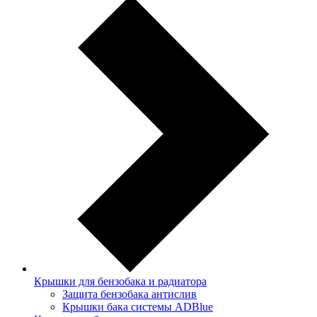
Крышки для бензобака и радиатора
Защита бензобака антислив
Крышки бака системы ADBlue