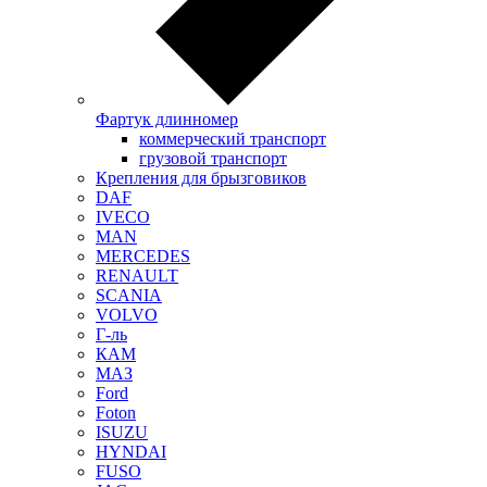
Фартук длинномер
коммерческий транспорт
грузовой транспорт
Крепления для брызговиков
DAF
IVECO
MAN
MERCEDES
RENAULT
SCANIA
VOLVO
Г-ль
КАМ
МАЗ
Ford
Foton
ISUZU
HYNDAI
FUSO