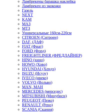
Ламбрекены барашка наклейка
Ламбрекен из экокожи
Газель
NEXT
KAM
МАЗ
МТЗ
Универсальные 160см-220см
CITROEN (Ситроен)
DAF, (ДАФ)
FIAT (Фиат)
FORD (Форд)
FREIGHTLINER (ФРЕДЛАЙНЕР)
HINO (хино)
HOWO (Хово)
HYUNDAI (Хендэ)
ISUZU (Исузу)
IVECO (ивеко)
VOLVO (Вольво)
MAN, МАН
MERCEDES (мерседес)
MITSUBISHI (Мицубиси)
PEUGEOT (Пежо)
RENAULT (Рено)
SCANIA (Скания)