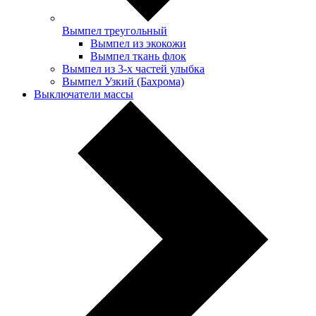
Вымпел треугольный
Вымпел из экокожи
Вымпел ткань флок
Вымпел из 3-х частей улыбка
Вымпел Узкий (Бахрома)
Выключатели массы