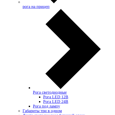
рога на прицеп
Рога светодиодные
Рога LED 12В
Рога LED 24В
Рога под лампу
Габариты три в одном