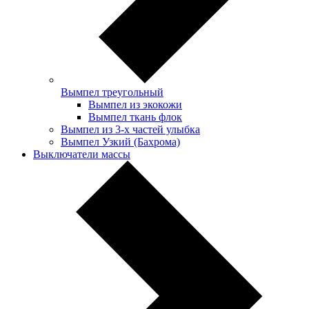
Вымпел треугольный
Вымпел из экокожи
Вымпел ткань флок
Вымпел из 3-х частей улыбка
Вымпел Узкий (Бахрома)
Выключатели массы