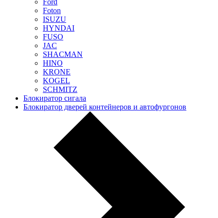
Ford
Foton
ISUZU
HYNDAI
FUSO
JAC
SHACMAN
HINO
KRONE
KOGEL
SCHMITZ
Блокиратор сигала
Блокиратор дверей контейнеров и автофургонов