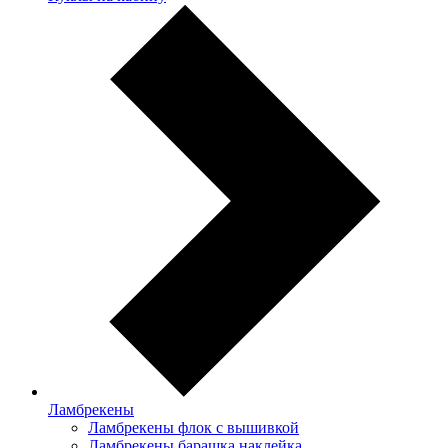
Ламбрекены
Ламбрекены флок с вышивкой
Ламбрекены барашка наклейка