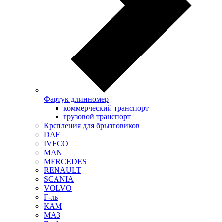
Фартук длинномер
коммерческий транспорт
грузовой транспорт
Крепления для брызговиков
DAF
IVECO
MAN
MERCEDES
RENAULT
SCANIA
VOLVO
Г-ль
КАМ
МАЗ