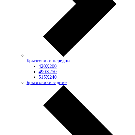
Брызговики передни
420Х200
490Х250
515Х240
Брызговики задние