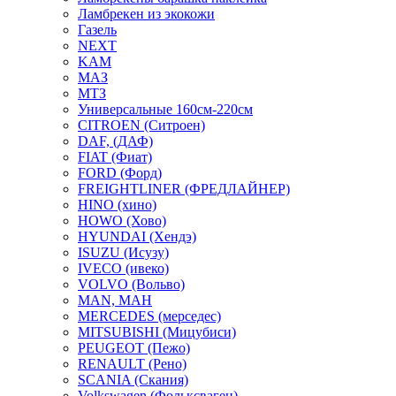
Ламбрекен из экокожи
Газель
NEXT
KAM
МАЗ
МТЗ
Универсальные 160см-220см
CITROEN (Ситроен)
DAF, (ДАФ)
FIAT (Фиат)
FORD (Форд)
FREIGHTLINER (ФРЕДЛАЙНЕР)
HINO (хино)
HOWO (Хово)
HYUNDAI (Хендэ)
ISUZU (Исузу)
IVECO (ивеко)
VOLVO (Вольво)
MAN, МАН
MERCEDES (мерседес)
MITSUBISHI (Мицубиси)
PEUGEOT (Пежо)
RENAULT (Рено)
SCANIA (Скания)
Volkswagen (Фольксваген)