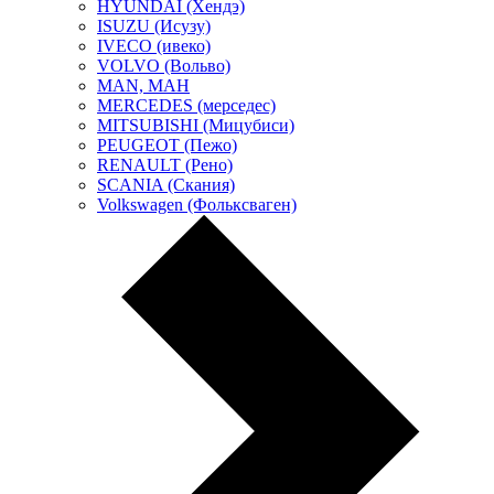
HYUNDAI (Хендэ)
ISUZU (Исузу)
IVECO (ивеко)
VOLVO (Вольво)
MAN, МАН
MERCEDES (мерседес)
MITSUBISHI (Мицубиси)
PEUGEOT (Пежо)
RENAULT (Рено)
SCANIA (Скания)
Volkswagen (Фольксваген)