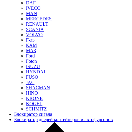
DAF
IVECO
MAN
MERCEDES
RENAULT
SCANIA
VOLVO
Г-ль
КАМ
МАЗ
Ford
Foton
ISUZU
HYNDAI
FUSO
JAC
SHACMAN
HINO
KRONE
KOGEL
SCHMITZ
Блокиратор сигала
Блокиратор дверей контейнеров и автофургонов