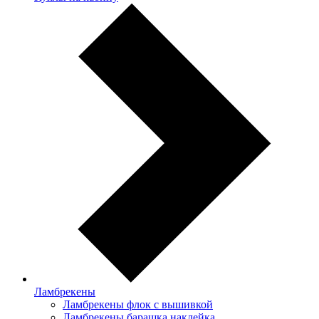
Ламбрекены
Ламбрекены флок с вышивкой
Ламбрекены барашка наклейка