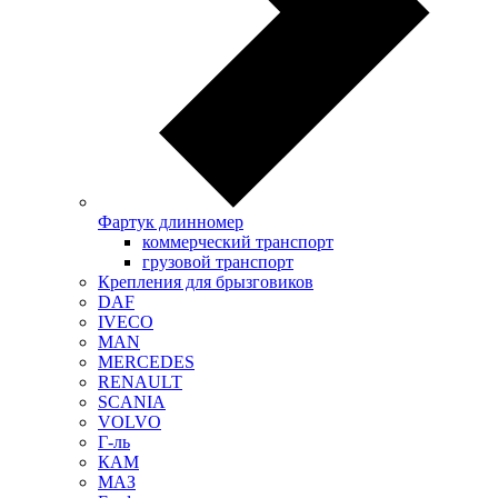
Фартук длинномер
коммерческий транспорт
грузовой транспорт
Крепления для брызговиков
DAF
IVECO
MAN
MERCEDES
RENAULT
SCANIA
VOLVO
Г-ль
КАМ
МАЗ