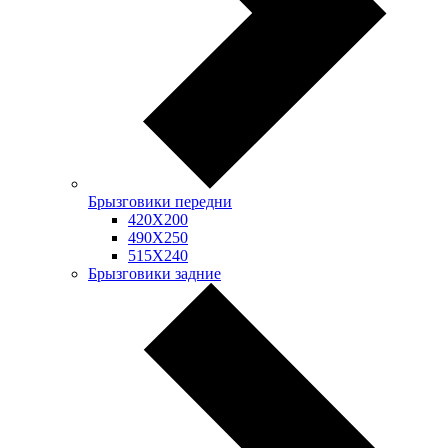
Брызговики передни
420Х200
490Х250
515Х240
Брызговики задние