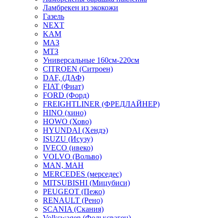
Ламбрекен из экокожи
Газель
NEXT
KAM
МАЗ
МТЗ
Универсальные 160см-220см
CITROEN (Ситроен)
DAF, (ДАФ)
FIAT (Фиат)
FORD (Форд)
FREIGHTLINER (ФРЕДЛАЙНЕР)
HINO (хино)
HOWO (Хово)
HYUNDAI (Хендэ)
ISUZU (Исузу)
IVECO (ивеко)
VOLVO (Вольво)
MAN, МАН
MERCEDES (мерседес)
MITSUBISHI (Мицубиси)
PEUGEOT (Пежо)
RENAULT (Рено)
SCANIA (Скания)
Volkswagen (Фольксваген)