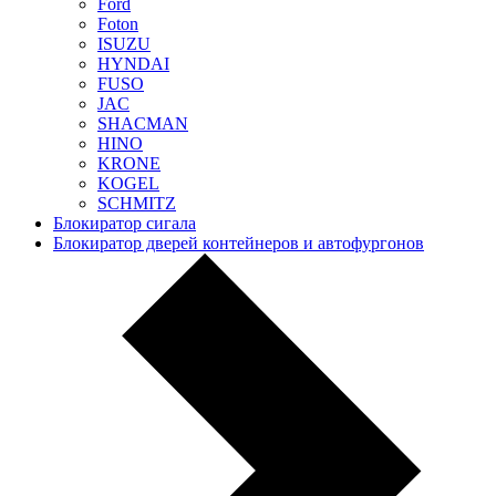
Ford
Foton
ISUZU
HYNDAI
FUSO
JAC
SHACMAN
HINO
KRONE
KOGEL
SCHMITZ
Блокиратор сигала
Блокиратор дверей контейнеров и автофургонов