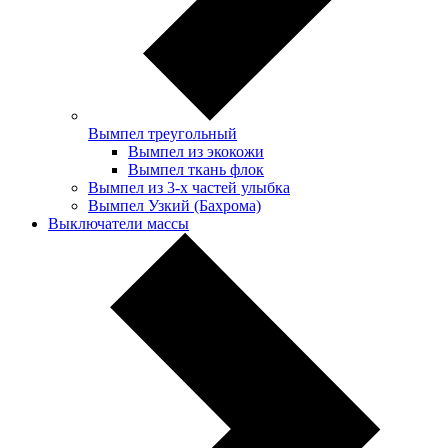
Вымпел треугольный
Вымпел из экокожи
Вымпел ткань флок
Вымпел из 3-х частей улыбка
Вымпел Узкий (Бахрома)
Выключатели массы