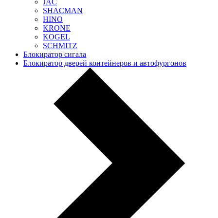
JAC
SHACMAN
HINO
KRONE
KOGEL
SCHMITZ
Блокиратор сигала
Блокиратор дверей контейнеров и автофургонов