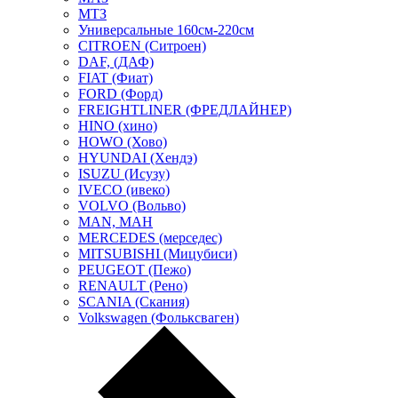
МТЗ
Универсальные 160см-220см
CITROEN (Ситроен)
DAF, (ДАФ)
FIAT (Фиат)
FORD (Форд)
FREIGHTLINER (ФРЕДЛАЙНЕР)
HINO (хино)
HOWO (Хово)
HYUNDAI (Хендэ)
ISUZU (Исузу)
IVECO (ивеко)
VOLVO (Вольво)
MAN, МАН
MERCEDES (мерседес)
MITSUBISHI (Мицубиси)
PEUGEOT (Пежо)
RENAULT (Рено)
SCANIA (Скания)
Volkswagen (Фольксваген)