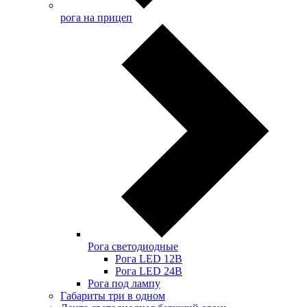
рога на прицеп
Рога светодиодные
Рога LED 12В
Рога LED 24В
Рога под лампу
Габариты три в одном