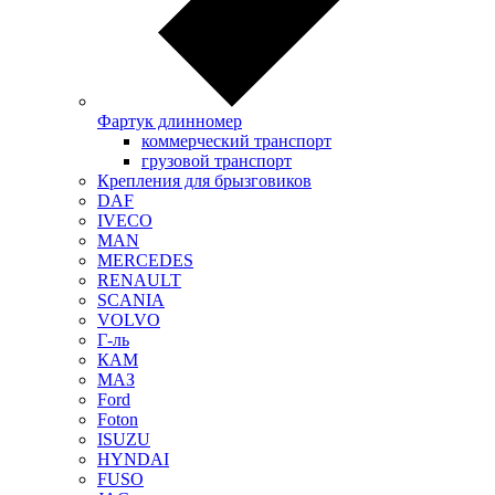
Фартук длинномер
коммерческий транспорт
грузовой транспорт
Крепления для брызговиков
DAF
IVECO
MAN
MERCEDES
RENAULT
SCANIA
VOLVO
Г-ль
КАМ
МАЗ
Ford
Foton
ISUZU
HYNDAI
FUSO