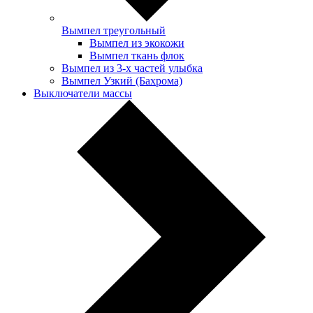
Вымпел треугольный
Вымпел из экокожи
Вымпел ткань флок
Вымпел из 3-х частей улыбка
Вымпел Узкий (Бахрома)
Выключатели массы