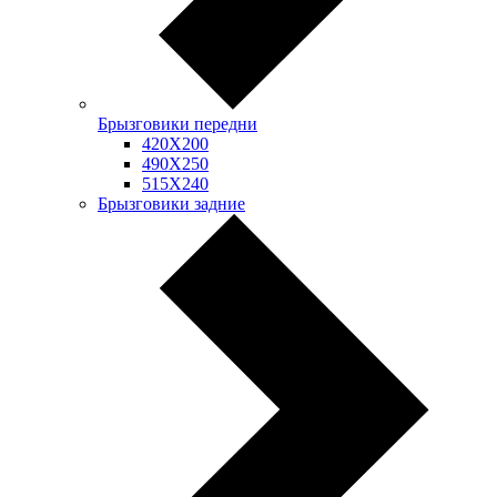
Брызговики передни
420Х200
490Х250
515Х240
Брызговики задние