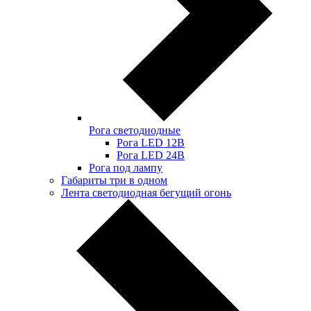
Рога светодиодные
Рога LED 12В
Рога LED 24В
Рога под лампу
Габариты три в одном
Лента светодиодная бегущий огонь