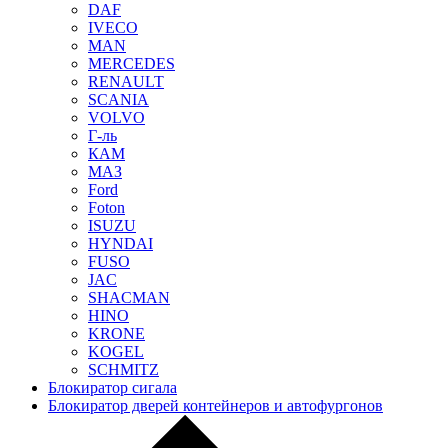
DAF
IVECO
MAN
MERCEDES
RENAULT
SCANIA
VOLVO
Г-ль
КАМ
МАЗ
Ford
Foton
ISUZU
HYNDAI
FUSO
JAC
SHACMAN
HINO
KRONE
KOGEL
SCHMITZ
Блокиратор сигала
Блокиратор дверей контейнеров и автофургонов