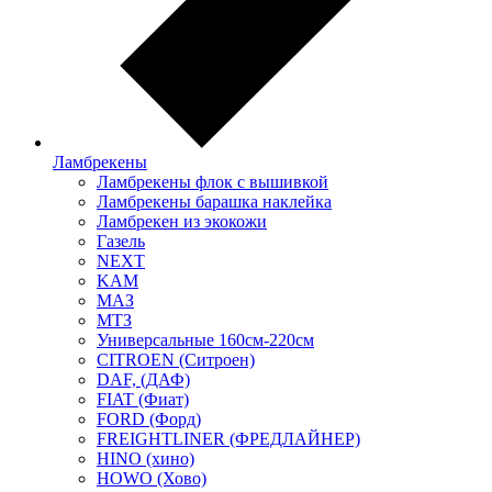
Ламбрекены
Ламбрекены флок с вышивкой
Ламбрекены барашка наклейка
Ламбрекен из экокожи
Газель
NEXT
KAM
МАЗ
МТЗ
Универсальные 160см-220см
CITROEN (Ситроен)
DAF, (ДАФ)
FIAT (Фиат)
FORD (Форд)
FREIGHTLINER (ФРЕДЛАЙНЕР)
HINO (хино)
HOWO (Хово)