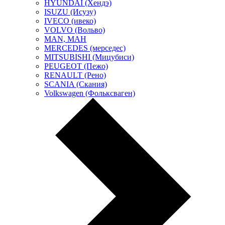
HYUNDAI (Хендэ)
ISUZU (Исузу)
IVECO (ивеко)
VOLVO (Вольво)
MAN, МАН
MERCEDES (мерседес)
MITSUBISHI (Мицубиси)
PEUGEOT (Пежо)
RENAULT (Рено)
SCANIA (Скания)
Volkswagen (Фольксваген)