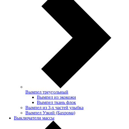
Вымпел треугольный
Вымпел из экокожи
Вымпел ткань флок
Вымпел из 3-х частей улыбка
Вымпел Узкий (Бахрома)
Выключатели массы