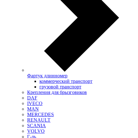
Фартук длинномер
коммерческий транспорт
грузовой транспорт
Крепления для брызговиков
DAF
IVECO
MAN
MERCEDES
RENAULT
SCANIA
VOLVO
Г-ль