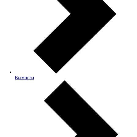
Вымпела