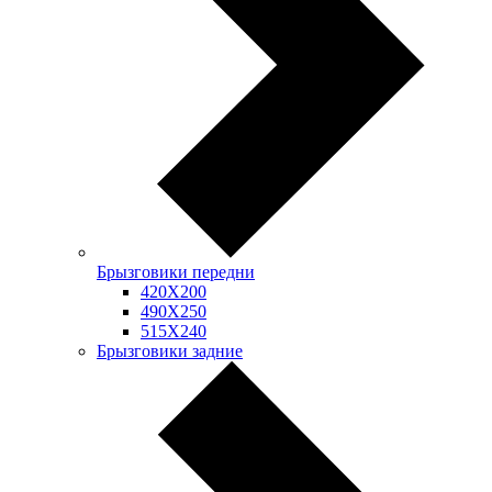
Брызговики передни
420Х200
490Х250
515Х240
Брызговики задние