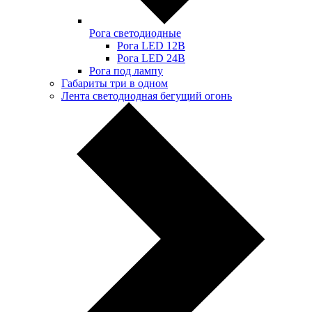
Рога светодиодные
Рога LED 12В
Рога LED 24В
Рога под лампу
Габариты три в одном
Лента светодиодная бегущий огонь