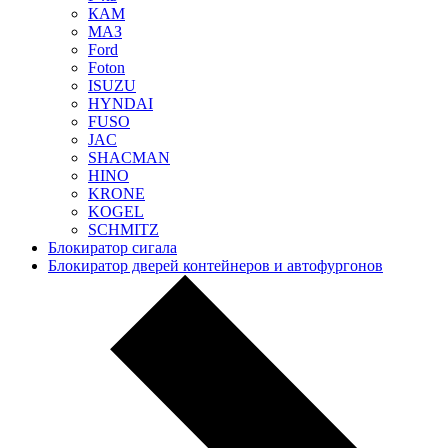
КАМ
МАЗ
Ford
Foton
ISUZU
HYNDAI
FUSO
JAC
SHACMAN
HINO
KRONE
KOGEL
SCHMITZ
Блокиратор сигала
Блокиратор дверей контейнеров и автофургонов