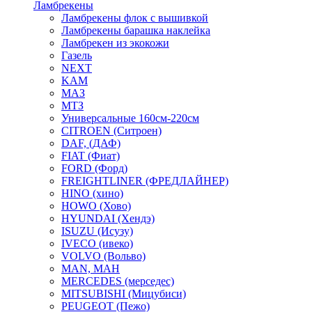
Ламбрекены
Ламбрекены флок с вышивкой
Ламбрекены барашка наклейка
Ламбрекен из экокожи
Газель
NEXT
KAM
МАЗ
МТЗ
Универсальные 160см-220см
CITROEN (Ситроен)
DAF, (ДАФ)
FIAT (Фиат)
FORD (Форд)
FREIGHTLINER (ФРЕДЛАЙНЕР)
HINO (хино)
HOWO (Хово)
HYUNDAI (Хендэ)
ISUZU (Исузу)
IVECO (ивеко)
VOLVO (Вольво)
MAN, МАН
MERCEDES (мерседес)
MITSUBISHI (Мицубиси)
PEUGEOT (Пежо)