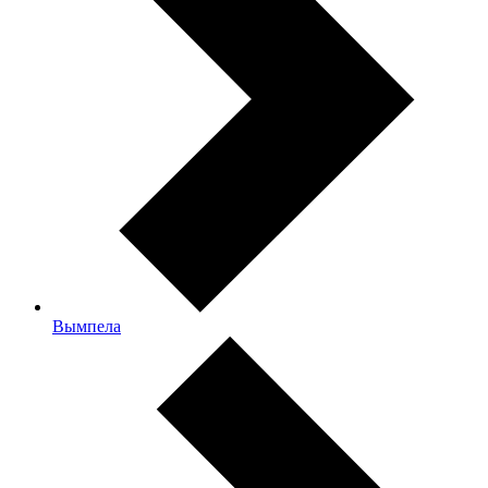
Вымпела