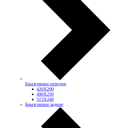
Брызговики передни
420Х200
490Х250
515Х240
Брызговики задние