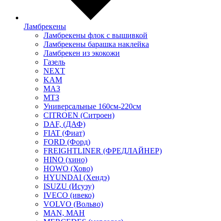
Ламбрекены
Ламбрекены флок с вышивкой
Ламбрекены барашка наклейка
Ламбрекен из экокожи
Газель
NEXT
KAM
МАЗ
МТЗ
Универсальные 160см-220см
CITROEN (Ситроен)
DAF, (ДАФ)
FIAT (Фиат)
FORD (Форд)
FREIGHTLINER (ФРЕДЛАЙНЕР)
HINO (хино)
HOWO (Хово)
HYUNDAI (Хендэ)
ISUZU (Исузу)
IVECO (ивеко)
VOLVO (Вольво)
MAN, МАН