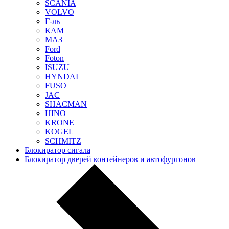
SCANIA
VOLVO
Г-ль
КАМ
МАЗ
Ford
Foton
ISUZU
HYNDAI
FUSO
JAC
SHACMAN
HINO
KRONE
KOGEL
SCHMITZ
Блокиратор сигала
Блокиратор дверей контейнеров и автофургонов