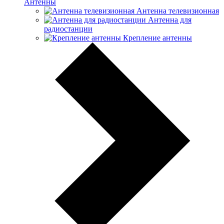
Антенны
Антенна телевизионная
Антенна для
радиостанции
Крепление антенны