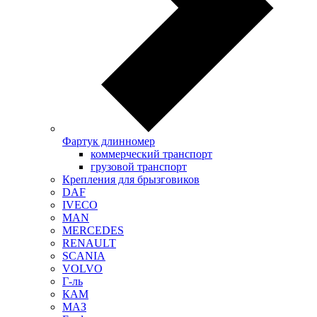
Фартук длинномер
коммерческий транспорт
грузовой транспорт
Крепления для брызговиков
DAF
IVECO
MAN
MERCEDES
RENAULT
SCANIA
VOLVO
Г-ль
КАМ
МАЗ