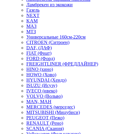
Ламбрекен из экокожи
Газель
NEXT
KAM
МАЗ
МТЗ
Универсальные 160см-220см
CITROEN (Ситроен)
DAF, (ДАФ)
FIAT (Фиат)
FORD (Форд)
FREIGHTLINER (ФРЕДЛАЙНЕР)
HINO (хино)
HOWO (Хово)
HYUNDAI (Хендэ)
ISUZU (Исузу)
IVECO (ивеко)
VOLVO (Вольво)
MAN, МАН
MERCEDES (мерседес)
MITSUBISHI (Мицубиси)
PEUGEOT (Пежо)
RENAULT (Рено)
SCANIA (Скания)
Volkswagen (Фольксваген)