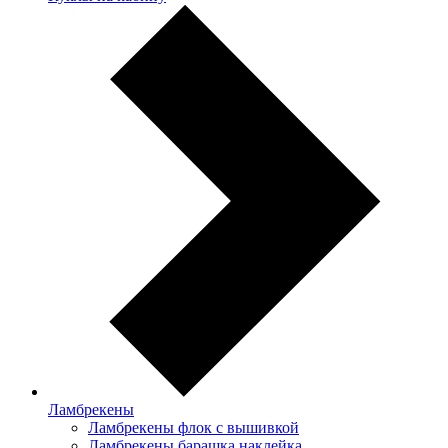
Ламбрекены
Ламбрекены флок с вышивкой
Ламбрекены барашка наклейка