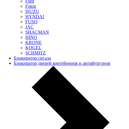
Ford
Foton
ISUZU
HYNDAI
FUSO
JAC
SHACMAN
HINO
KRONE
KOGEL
SCHMITZ
Блокиратор сигала
Блокиратор дверей контейнеров и автофургонов