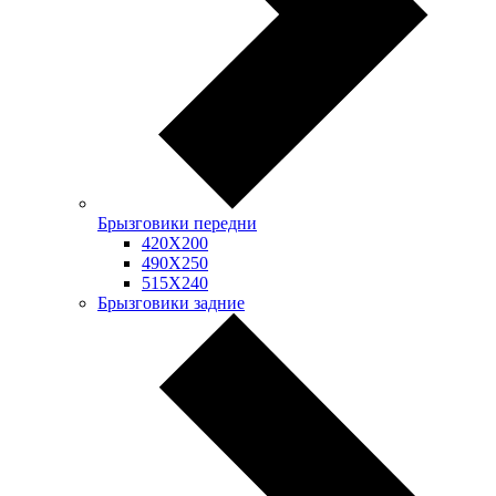
Брызговики передни
420Х200
490Х250
515Х240
Брызговики задние