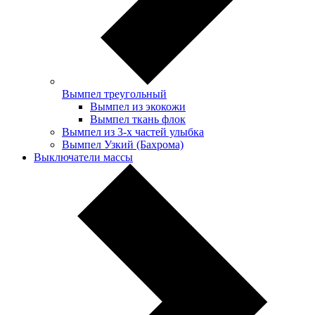
Вымпел треугольный
Вымпел из экокожи
Вымпел ткань флок
Вымпел из 3-х частей улыбка
Вымпел Узкий (Бахрома)
Выключатели массы