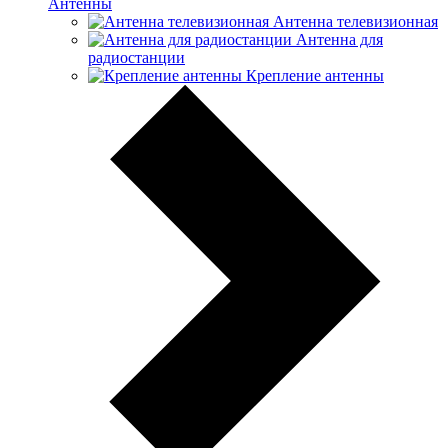
Антенны
Антенна телевизионная
Антенна для
радиостанции
Крепление антенны