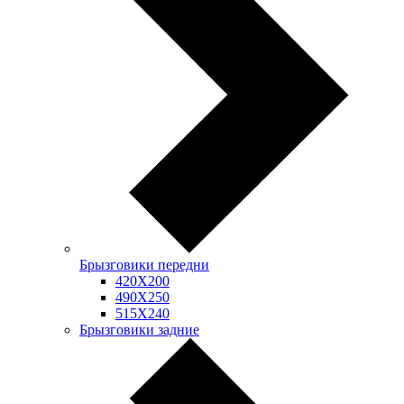
Брызговики передни
420Х200
490Х250
515Х240
Брызговики задние