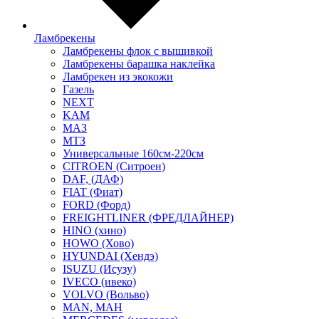
Ламбрекены
Ламбрекены флок с вышивкой
Ламбрекены барашка наклейка
Ламбрекен из экокожи
Газель
NEXT
KAM
МАЗ
МТЗ
Универсальные 160см-220см
CITROEN (Ситроен)
DAF, (ДАФ)
FIAT (Фиат)
FORD (Форд)
FREIGHTLINER (ФРЕДЛАЙНЕР)
HINO (хино)
HOWO (Хово)
HYUNDAI (Хендэ)
ISUZU (Исузу)
IVECO (ивеко)
VOLVO (Вольво)
MAN, МАН