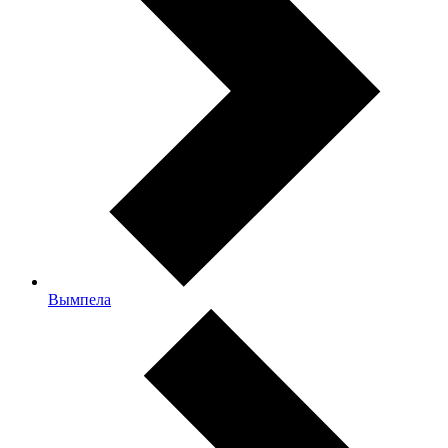
Вымпела