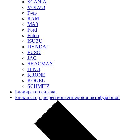
SCANIA
VOLVO
Г-ль
КАМ
МАЗ
Ford
Foton
ISUZU
HYNDAI
FUSO
JAC
SHACMAN
HINO
KRONE
KOGEL
SCHMITZ
Блокиратор сигала
Блокиратор дверей контейнеров и автофургонов