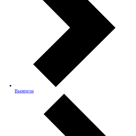
Вымпела