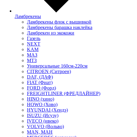
Ламбрекены
Ламбрекены флок с вышивкой
Ламбрекены барашка наклейка
Ламбрекен из экокожи
Газель
NEXT
KAM
МАЗ
МТЗ
Универсальные 160см-220см
CITROEN (Ситроен)
DAF, (ДАФ)
FIAT (Фиат)
FORD (Форд)
FREIGHTLINER (ФРЕДЛАЙНЕР)
HINO (хино)
HOWO (Хово)
HYUNDAI (Хендэ)
ISUZU (Исузу)
IVECO (ивеко)
VOLVO (Вольво)
MAN, МАН