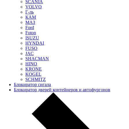
SCANIA
VOLVO
Г-ль
КАМ
МАЗ
Ford
Foton
ISUZU
HYNDAI
FUSO
JAC
SHACMAN
HINO
KRONE
KOGEL
SCHMITZ
Блокиратор сигала
Блокиратор дверей контейнеров и автофургонов