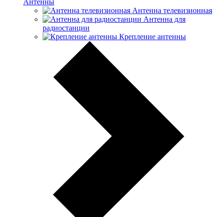
Антенны
Антенна телевизионная
Антенна для
радиостанции
Крепление антенны