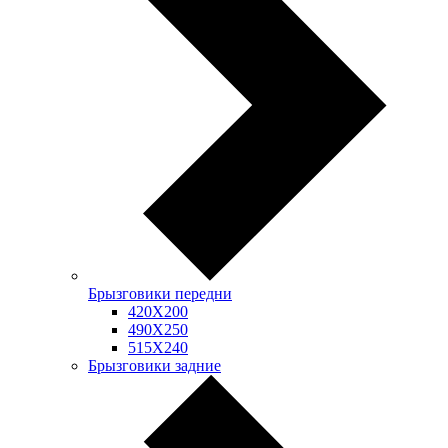
Брызговики передни
420Х200
490Х250
515Х240
Брызговики задние