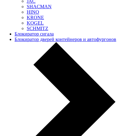
JAC
SHACMAN
HINO
KRONE
KOGEL
SCHMITZ
Блокиратор сигала
Блокиратор дверей контейнеров и автофургонов