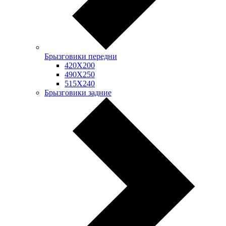
Брызговики передни
420Х200
490Х250
515Х240
Брызговики задние