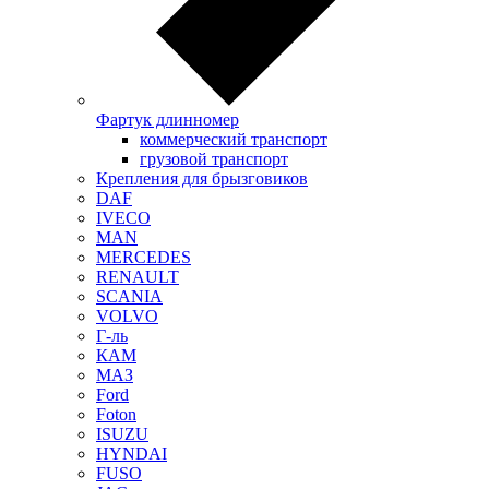
Фартук длинномер
коммерческий транспорт
грузовой транспорт
Крепления для брызговиков
DAF
IVECO
MAN
MERCEDES
RENAULT
SCANIA
VOLVO
Г-ль
КАМ
МАЗ
Ford
Foton
ISUZU
HYNDAI
FUSO