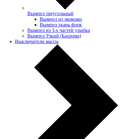
Вымпел треугольный
Вымпел из экокожи
Вымпел ткань флок
Вымпел из 3-х частей улыбка
Вымпел Узкий (Бахрома)
Выключатели массы