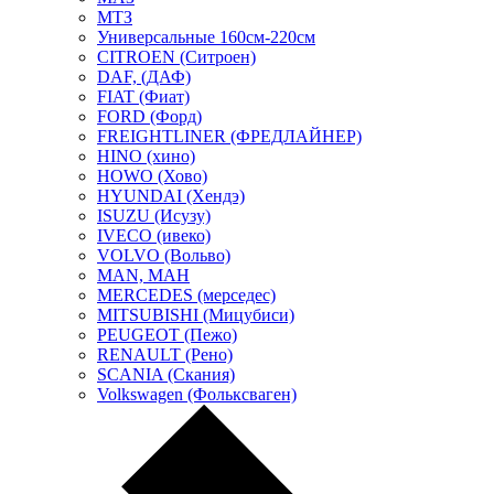
МТЗ
Универсальные 160см-220см
CITROEN (Ситроен)
DAF, (ДАФ)
FIAT (Фиат)
FORD (Форд)
FREIGHTLINER (ФРЕДЛАЙНЕР)
HINO (хино)
HOWO (Хово)
HYUNDAI (Хендэ)
ISUZU (Исузу)
IVECO (ивеко)
VOLVO (Вольво)
MAN, МАН
MERCEDES (мерседес)
MITSUBISHI (Мицубиси)
PEUGEOT (Пежо)
RENAULT (Рено)
SCANIA (Скания)
Volkswagen (Фольксваген)