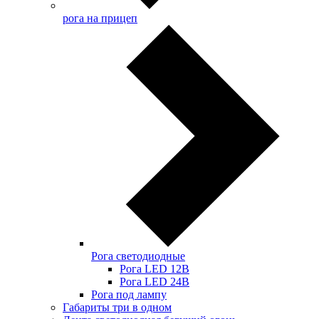
рога на прицеп
Рога светодиодные
Рога LED 12В
Рога LED 24В
Рога под лампу
Габариты три в одном