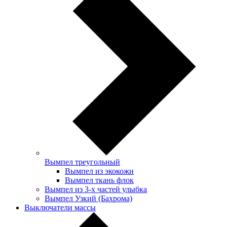
Вымпел треугольный
Вымпел из экокожи
Вымпел ткань флок
Вымпел из 3-х частей улыбка
Вымпел Узкий (Бахрома)
Выключатели массы