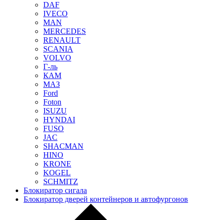
DAF
IVECO
MAN
MERCEDES
RENAULT
SCANIA
VOLVO
Г-ль
КАМ
МАЗ
Ford
Foton
ISUZU
HYNDAI
FUSO
JAC
SHACMAN
HINO
KRONE
KOGEL
SCHMITZ
Блокиратор сигала
Блокиратор дверей контейнеров и автофургонов