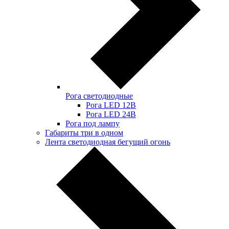
Рога светодиодные
Рога LED 12В
Рога LED 24В
Рога под лампу
Габариты три в одном
Лента светодиодная бегущий огонь