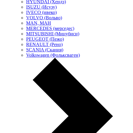
HYUNDAI (Хендэ)
ISUZU (Исузу)
IVECO (ивеко)
VOLVO (Вольво)
MAN, МАН
MERCEDES (мерседес)
MITSUBISHI (Мицубиси)
PEUGEOT (Пежо)
RENAULT (Рено)
SCANIA (Скания)
Volkswagen (Фольксваген)