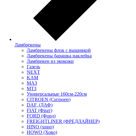
Ламбрекены
Ламбрекены флок с вышивкой
Ламбрекены барашка наклейка
Ламбрекен из экокожи
Газель
NEXT
KAM
МАЗ
МТЗ
Универсальные 160см-220см
CITROEN (Ситроен)
DAF, (ДАФ)
FIAT (Фиат)
FORD (Форд)
FREIGHTLINER (ФРЕДЛАЙНЕР)
HINO (хино)
HOWO (Хово)