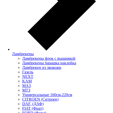
Ламбрекены
Ламбрекены флок с вышивкой
Ламбрекены барашка наклейка
Ламбрекен из экокожи
Газель
NEXT
KAM
МАЗ
МТЗ
Универсальные 160см-220см
CITROEN (Ситроен)
DAF, (ДАФ)
FIAT (Фиат)
FORD (Форд)