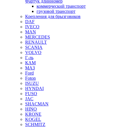
Фартук длинномер
коммерческий транспорт
грузовой транспорт
Крепления для брызговиков
DAF
IVECO
MAN
MERCEDES
RENAULT
SCANIA
VOLVO
Г-ль
КАМ
МАЗ
Ford
Foton
ISUZU
HYNDAI
FUSO
JAC
SHACMAN
HINO
KRONE
KOGEL
SCHMITZ