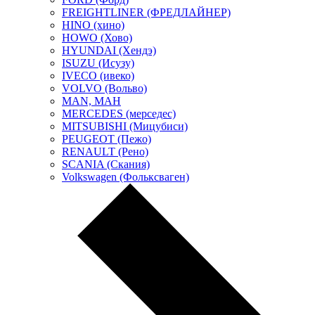
FREIGHTLINER (ФРЕДЛАЙНЕР)
HINO (хино)
HOWO (Хово)
HYUNDAI (Хендэ)
ISUZU (Исузу)
IVECO (ивеко)
VOLVO (Вольво)
MAN, МАН
MERCEDES (мерседес)
MITSUBISHI (Мицубиси)
PEUGEOT (Пежо)
RENAULT (Рено)
SCANIA (Скания)
Volkswagen (Фольксваген)