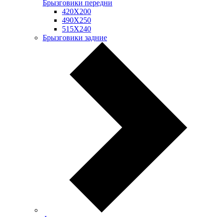
Брызговики передни
420Х200
490Х250
515Х240
Брызговики задние