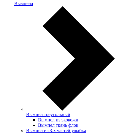
Вымпела
Вымпел треугольный
Вымпел из экокожи
Вымпел ткань флок
Вымпел из 3-х частей улыбка