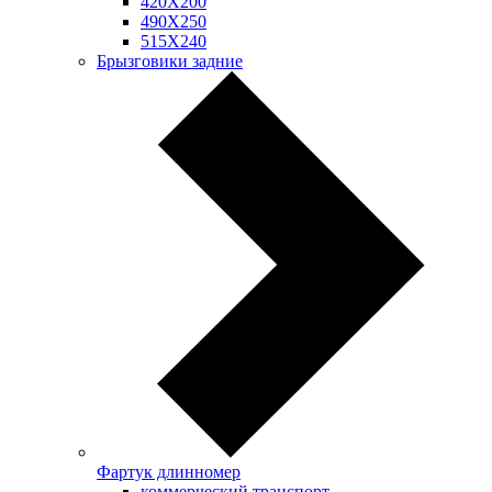
420Х200
490Х250
515Х240
Брызговики задние
Фартук длинномер
коммерческий транспорт