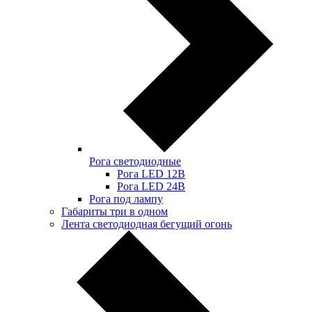
Рога светодиодные
Рога LED 12В
Рога LED 24В
Рога под лампу
Габариты три в одном
Лента светодиодная бегущий огонь