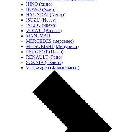
HINO (хино)
HOWO (Хово)
HYUNDAI (Хендэ)
ISUZU (Исузу)
IVECO (ивеко)
VOLVO (Вольво)
MAN, МАН
MERCEDES (мерседес)
MITSUBISHI (Мицубиси)
PEUGEOT (Пежо)
RENAULT (Рено)
SCANIA (Скания)
Volkswagen (Фольксваген)