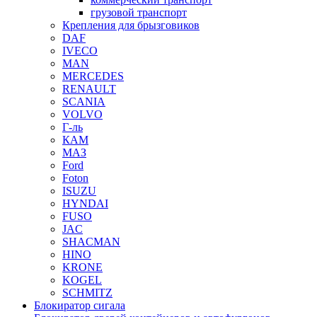
грузовой транспорт
Крепления для брызговиков
DAF
IVECO
MAN
MERCEDES
RENAULT
SCANIA
VOLVO
Г-ль
КАМ
МАЗ
Ford
Foton
ISUZU
HYNDAI
FUSO
JAC
SHACMAN
HINO
KRONE
KOGEL
SCHMITZ
Блокиратор сигала