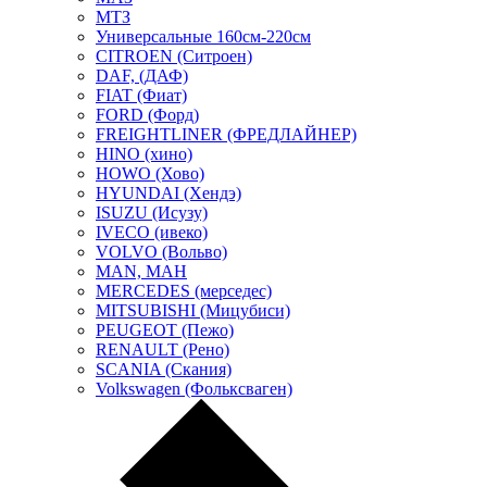
МТЗ
Универсальные 160см-220см
CITROEN (Ситроен)
DAF, (ДАФ)
FIAT (Фиат)
FORD (Форд)
FREIGHTLINER (ФРЕДЛАЙНЕР)
HINO (хино)
HOWO (Хово)
HYUNDAI (Хендэ)
ISUZU (Исузу)
IVECO (ивеко)
VOLVO (Вольво)
MAN, МАН
MERCEDES (мерседес)
MITSUBISHI (Мицубиси)
PEUGEOT (Пежо)
RENAULT (Рено)
SCANIA (Скания)
Volkswagen (Фольксваген)