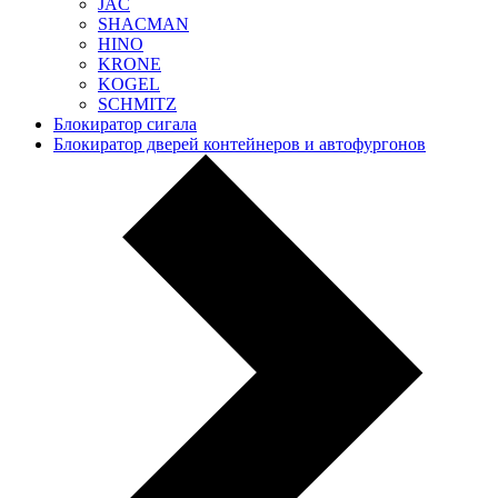
JAC
SHACMAN
HINO
KRONE
KOGEL
SCHMITZ
Блокиратор сигала
Блокиратор дверей контейнеров и автофургонов