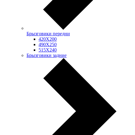
Брызговики передни
420Х200
490Х250
515Х240
Брызговики задние