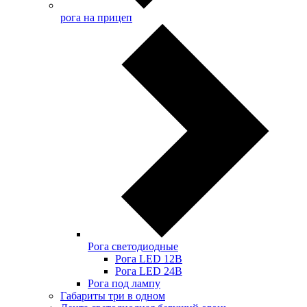
рога на прицеп
Рога светодиодные
Рога LED 12В
Рога LED 24В
Рога под лампу
Габариты три в одном