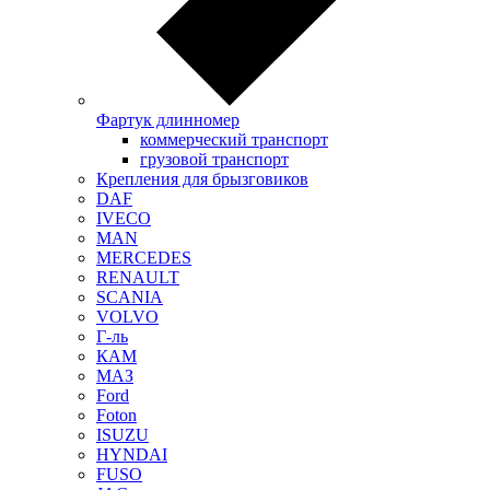
Фартук длинномер
коммерческий транспорт
грузовой транспорт
Крепления для брызговиков
DAF
IVECO
MAN
MERCEDES
RENAULT
SCANIA
VOLVO
Г-ль
КАМ
МАЗ
Ford
Foton
ISUZU
HYNDAI
FUSO