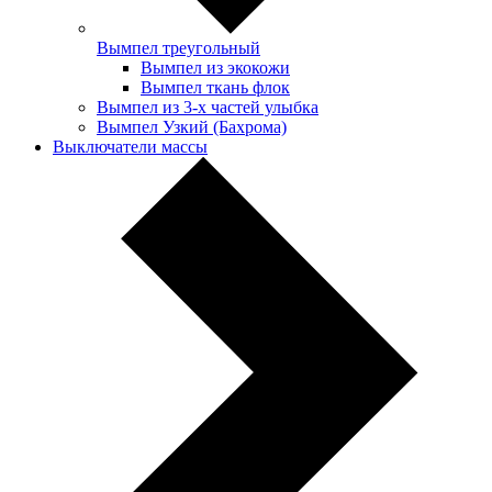
Вымпел треугольный
Вымпел из экокожи
Вымпел ткань флок
Вымпел из 3-х частей улыбка
Вымпел Узкий (Бахрома)
Выключатели массы