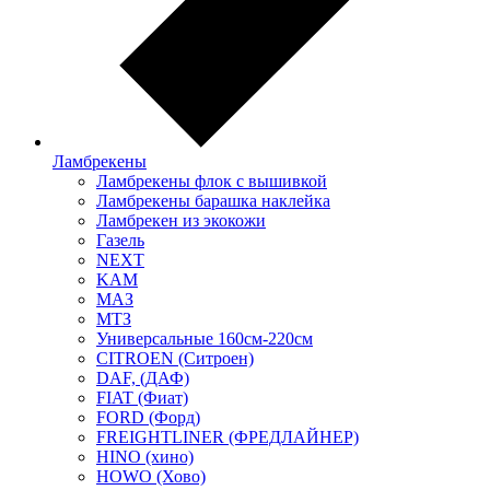
Ламбрекены
Ламбрекены флок с вышивкой
Ламбрекены барашка наклейка
Ламбрекен из экокожи
Газель
NEXT
KAM
МАЗ
МТЗ
Универсальные 160см-220см
CITROEN (Ситроен)
DAF, (ДАФ)
FIAT (Фиат)
FORD (Форд)
FREIGHTLINER (ФРЕДЛАЙНЕР)
HINO (хино)
HOWO (Хово)