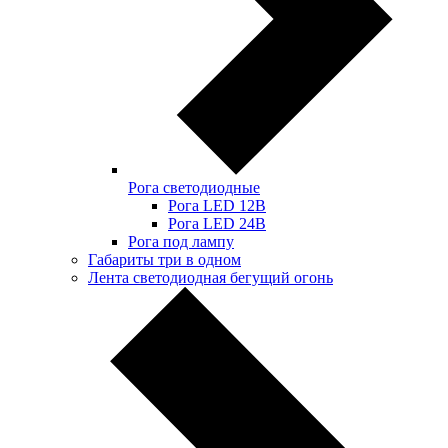
Рога светодиодные
Рога LED 12В
Рога LED 24В
Рога под лампу
Габариты три в одном
Лента светодиодная бегущий огонь