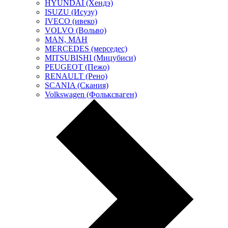
HYUNDAI (Хендэ)
ISUZU (Исузу)
IVECO (ивеко)
VOLVO (Вольво)
MAN, МАН
MERCEDES (мерседес)
MITSUBISHI (Мицубиси)
PEUGEOT (Пежо)
RENAULT (Рено)
SCANIA (Скания)
Volkswagen (Фольксваген)