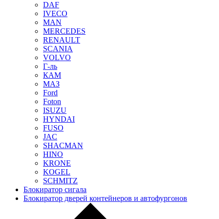
DAF
IVECO
MAN
MERCEDES
RENAULT
SCANIA
VOLVO
Г-ль
КАМ
МАЗ
Ford
Foton
ISUZU
HYNDAI
FUSO
JAC
SHACMAN
HINO
KRONE
KOGEL
SCHMITZ
Блокиратор сигала
Блокиратор дверей контейнеров и автофургонов