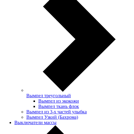
Вымпел треугольный
Вымпел из экокожи
Вымпел ткань флок
Вымпел из 3-х частей улыбка
Вымпел Узкий (Бахрома)
Выключатели массы