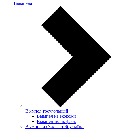
Вымпела
Вымпел треугольный
Вымпел из экокожи
Вымпел ткань флок
Вымпел из 3-х частей улыбка