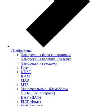
Ламбрекены
Ламбрекены флок с вышивкой
Ламбрекены барашка наклейка
Ламбрекен из экокожи
Газель
NEXT
KAM
МАЗ
МТЗ
Универсальные 160см-220см
CITROEN (Ситроен)
DAF, (ДАФ)
FIAT (Фиат)
FORD (Форд)