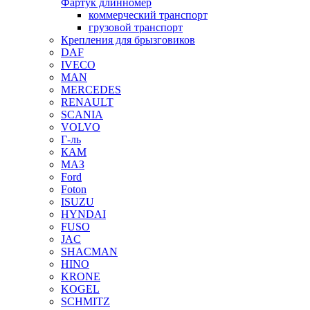
Фартук длинномер
коммерческий транспорт
грузовой транспорт
Крепления для брызговиков
DAF
IVECO
MAN
MERCEDES
RENAULT
SCANIA
VOLVO
Г-ль
КАМ
МАЗ
Ford
Foton
ISUZU
HYNDAI
FUSO
JAC
SHACMAN
HINO
KRONE
KOGEL
SCHMITZ