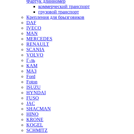
Фартук длинномер
коммерческий транспорт
грузовой транспорт
Крепления для брызговиков
DAF
IVECO
MAN
MERCEDES
RENAULT
SCANIA
VOLVO
Г-ль
КАМ
МАЗ
Ford
Foton
ISUZU
HYNDAI
FUSO
JAC
SHACMAN
HINO
KRONE
KOGEL
SCHMITZ