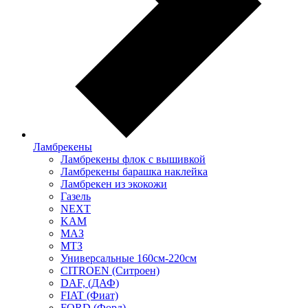
Ламбрекены
Ламбрекены флок с вышивкой
Ламбрекены барашка наклейка
Ламбрекен из экокожи
Газель
NEXT
KAM
МАЗ
МТЗ
Универсальные 160см-220см
CITROEN (Ситроен)
DAF, (ДАФ)
FIAT (Фиат)
FORD (Форд)