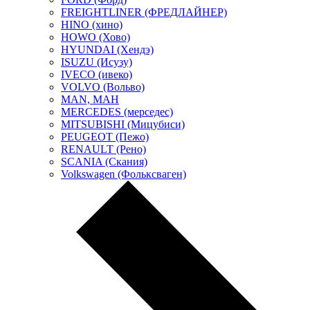
FREIGHTLINER (ФРЕДЛАЙНЕР)
HINO (хино)
HOWO (Хово)
HYUNDAI (Хендэ)
ISUZU (Исузу)
IVECO (ивеко)
VOLVO (Вольво)
MAN, МАН
MERCEDES (мерседес)
MITSUBISHI (Мицубиси)
PEUGEOT (Пежо)
RENAULT (Рено)
SCANIA (Скания)
Volkswagen (Фольксваген)