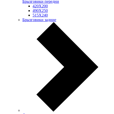
Брызговики передни
420Х200
490Х250
515Х240
Брызговики задние