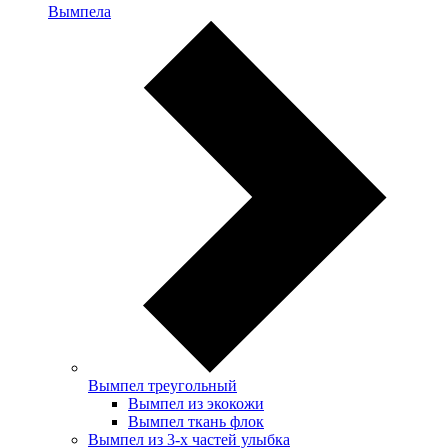
Вымпела
Вымпел треугольный
Вымпел из экокожи
Вымпел ткань флок
Вымпел из 3-х частей улыбка