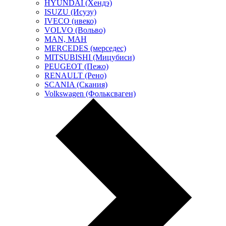
HYUNDAI (Хендэ)
ISUZU (Исузу)
IVECO (ивеко)
VOLVO (Вольво)
MAN, МАН
MERCEDES (мерседес)
MITSUBISHI (Мицубиси)
PEUGEOT (Пежо)
RENAULT (Рено)
SCANIA (Скания)
Volkswagen (Фольксваген)