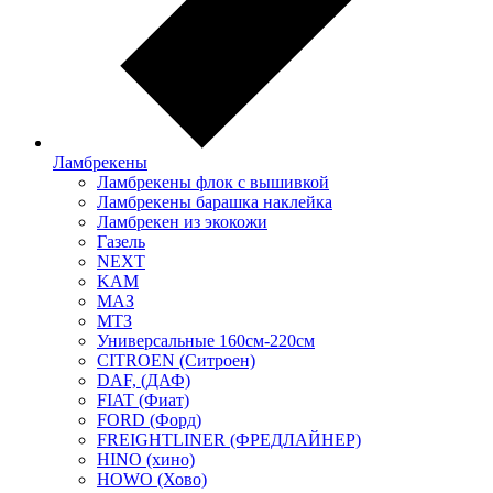
Ламбрекены
Ламбрекены флок с вышивкой
Ламбрекены барашка наклейка
Ламбрекен из экокожи
Газель
NEXT
KAM
МАЗ
МТЗ
Универсальные 160см-220см
CITROEN (Ситроен)
DAF, (ДАФ)
FIAT (Фиат)
FORD (Форд)
FREIGHTLINER (ФРЕДЛАЙНЕР)
HINO (хино)
HOWO (Хово)