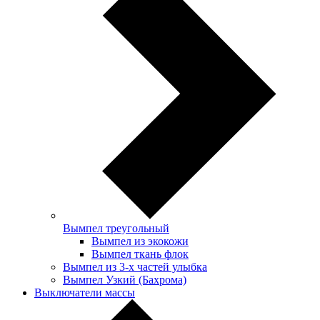
Вымпел треугольный
Вымпел из экокожи
Вымпел ткань флок
Вымпел из 3-х частей улыбка
Вымпел Узкий (Бахрома)
Выключатели массы