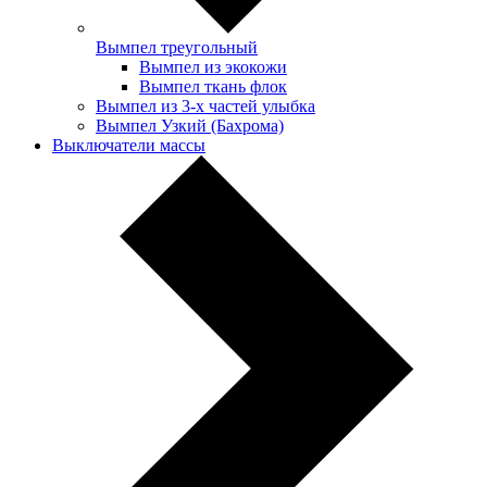
Вымпел треугольный
Вымпел из экокожи
Вымпел ткань флок
Вымпел из 3-х частей улыбка
Вымпел Узкий (Бахрома)
Выключатели массы