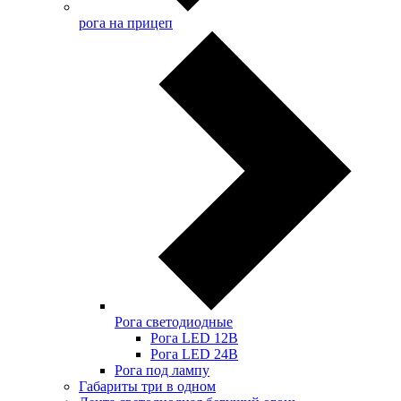
рога на прицеп
Рога светодиодные
Рога LED 12В
Рога LED 24В
Рога под лампу
Габариты три в одном