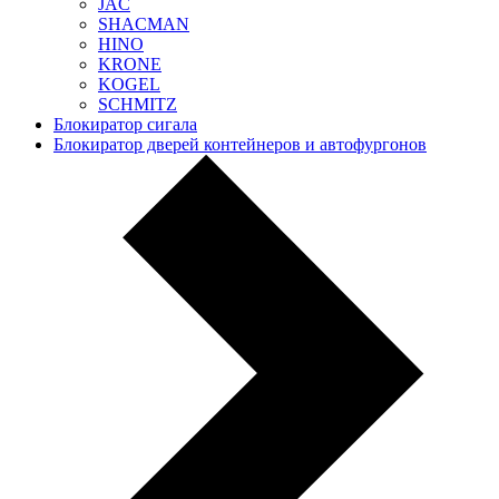
JAC
SHACMAN
HINO
KRONE
KOGEL
SCHMITZ
Блокиратор сигала
Блокиратор дверей контейнеров и автофургонов