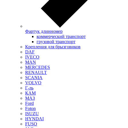
Фартук длинномер
коммерческий транспорт
грузовой транспорт
Крепления для брызговиков
DAF
IVECO
MAN
MERCEDES
RENAULT
SCANIA
VOLVO
Г-ль
КАМ
МАЗ
Ford
Foton
ISUZU
HYNDAI
FUSO