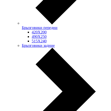
Брызговики передни
420Х200
490Х250
515Х240
Брызговики задние