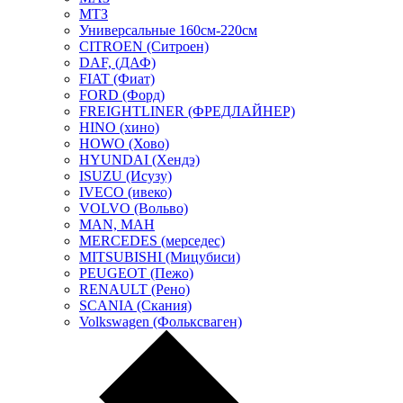
МТЗ
Универсальные 160см-220см
CITROEN (Ситроен)
DAF, (ДАФ)
FIAT (Фиат)
FORD (Форд)
FREIGHTLINER (ФРЕДЛАЙНЕР)
HINO (хино)
HOWO (Хово)
HYUNDAI (Хендэ)
ISUZU (Исузу)
IVECO (ивеко)
VOLVO (Вольво)
MAN, МАН
MERCEDES (мерседес)
MITSUBISHI (Мицубиси)
PEUGEOT (Пежо)
RENAULT (Рено)
SCANIA (Скания)
Volkswagen (Фольксваген)