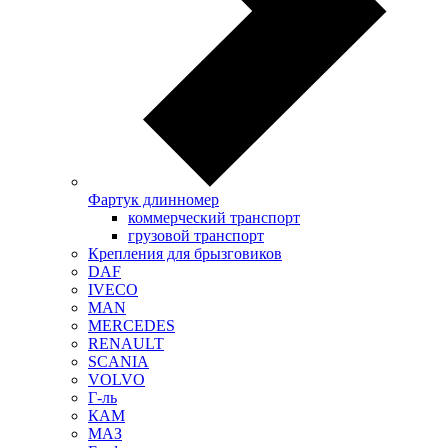
Фартук длинномер
коммерческий транспорт
грузовой транспорт
Крепления для брызговиков
DAF
IVECO
MAN
MERCEDES
RENAULT
SCANIA
VOLVO
Г-ль
КАМ
МАЗ