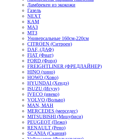
Ламбрекен из экокожи
Газель
NEXT
KAM
МАЗ
МТЗ
Универсальные 160см-220см
CITROEN (Ситроен)
DAF, (ДАФ)
FIAT (Фиат)
FORD (Форд)
FREIGHTLINER (ФРЕДЛАЙНЕР)
HINO (хино)
HOWO (Хово)
HYUNDAI (Хендэ)
ISUZU (Исузу)
IVECO (ивеко)
VOLVO (Вольво)
MAN, МАН
MERCEDES (мерседес)
MITSUBISHI (Мицубиси)
PEUGEOT (Пежо)
RENAULT (Рено)
SCANIA (Скания)
Volkswagen (Фольксваген)