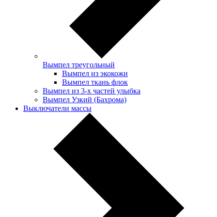
Вымпел треугольный
Вымпел из экокожи
Вымпел ткань флок
Вымпел из 3-х частей улыбка
Вымпел Узкий (Бахрома)
Выключатели массы