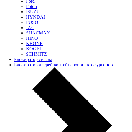
Ford
Foton
ISUZU
HYNDAI
FUSO
JAC
SHACMAN
HINO
KRONE
KOGEL
SCHMITZ
Блокиратор сигала
Блокиратор дверей контейнеров и автофургонов