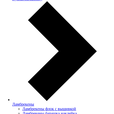
Ламбрекены
Ламбрекены флок с вышивкой
Ламбрекены барашка наклейка