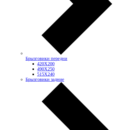
Брызговики передни
420Х200
490Х250
515Х240
Брызговики задние