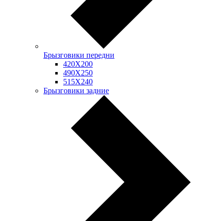
Брызговики передни
420Х200
490Х250
515Х240
Брызговики задние