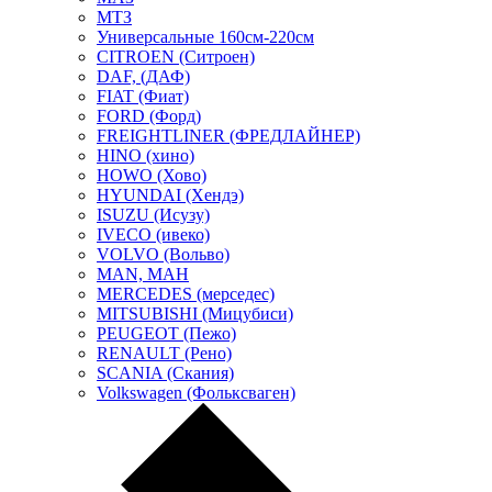
МТЗ
Универсальные 160см-220см
CITROEN (Ситроен)
DAF, (ДАФ)
FIAT (Фиат)
FORD (Форд)
FREIGHTLINER (ФРЕДЛАЙНЕР)
HINO (хино)
HOWO (Хово)
HYUNDAI (Хендэ)
ISUZU (Исузу)
IVECO (ивеко)
VOLVO (Вольво)
MAN, МАН
MERCEDES (мерседес)
MITSUBISHI (Мицубиси)
PEUGEOT (Пежо)
RENAULT (Рено)
SCANIA (Скания)
Volkswagen (Фольксваген)