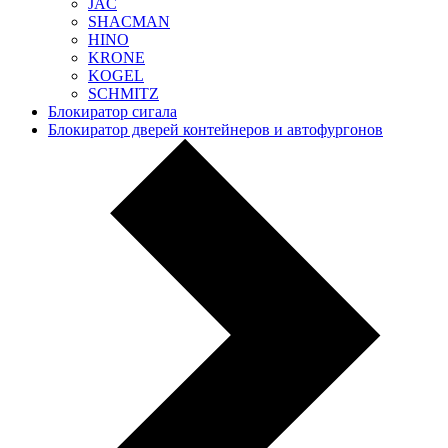
JAC
SHACMAN
HINO
KRONE
KOGEL
SCHMITZ
Блокиратор сигала
Блокиратор дверей контейнеров и автофургонов