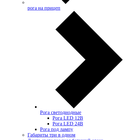
рога на прицеп
Рога светодиодные
Рога LED 12В
Рога LED 24В
Рога под лампу
Габариты три в одном