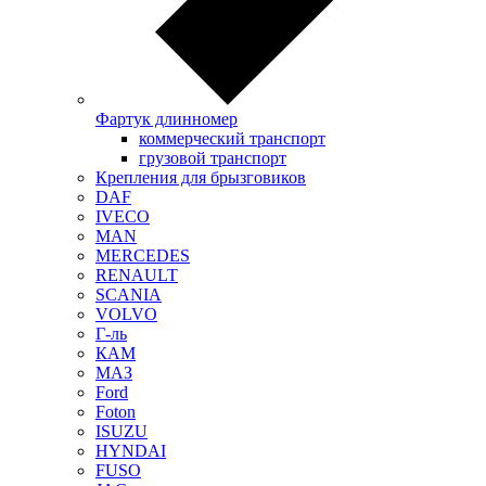
Фартук длинномер
коммерческий транспорт
грузовой транспорт
Крепления для брызговиков
DAF
IVECO
MAN
MERCEDES
RENAULT
SCANIA
VOLVO
Г-ль
КАМ
МАЗ
Ford
Foton
ISUZU
HYNDAI
FUSO