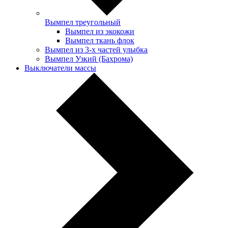
Вымпел треугольный
Вымпел из экокожи
Вымпел ткань флок
Вымпел из 3-х частей улыбка
Вымпел Узкий (Бахрома)
Выключатели массы